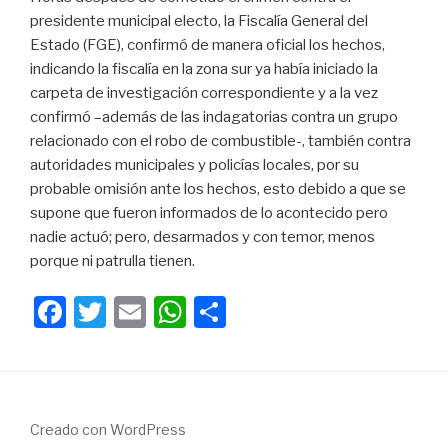
presidente municipal electo, la Fiscalía General del
Estado (FGE), confirmó de manera oficial los hechos,
indicando la fiscalía en la zona sur ya había iniciado la
carpeta de investigación correspondiente y a la vez
confirmó –además de las indagatorias contra un grupo
relacionado con el robo de combustible-, también contra
autoridades municipales y policías locales, por su
probable omisión ante los hechos, esto debido a que se
supone que fueron informados de lo acontecido pero
nadie actuó; pero, desarmados y con temor, menos
porque ni patrulla tienen.
F
T
E
W
C
a
wi
m
h
o
c
tt
ail
at
m
e
er
s
p
b
A
ar
Creado con WordPress