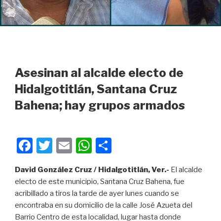
Asesinan al alcalde electo de
Hidalgotitlán, Santana Cruz
Bahena; hay grupos armados
F
T
E
W
C
a
wi
m
h
o
David González Cruz / Hidalgotitlán, Ver.-
El alcalde
c
tt
ail
at
m
electo de este municipio, Santana Cruz Bahena, fue
e
er
s
p
acribillado a tiros la tarde de ayer lunes cuando se
b
A
ar
encontraba en su domicilio de la calle José Azueta del
Barrio Centro de esta localidad, lugar hasta donde