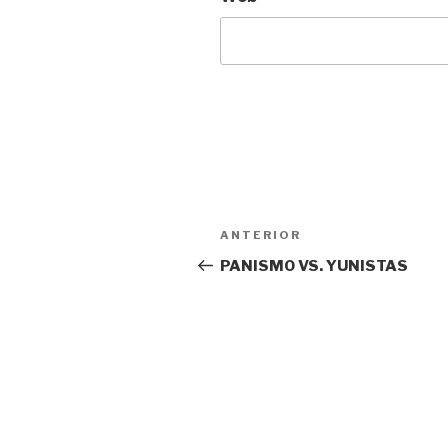
Navegación
Entrada
ANTERIOR
de
anterior:
PANISMO VS. YUNISTAS
entradas