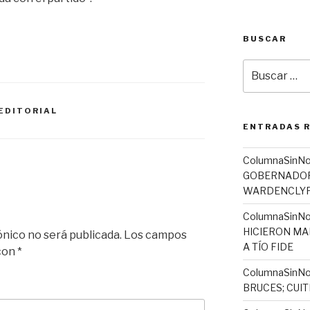
BUSCAR
Buscar
por:
EDITORIAL
ENTRADAS 
ColumnaSinN
GOBERNADORA
WARDENCLYFF
ColumnaSinNo
HICIERON MA
ónico no será publicada.
Los campos
A TÍO FIDE
 con
*
ColumnaSinNo
BRUCES; CUI