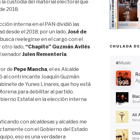
 la custodia del material electoral que
de 2018.
ción interna en el PAN dividió las
ad desde el 2018; por un lado,
José de
busca reelegirse en el cargo con el
r otro lado,
“Chapito” Guzmán Avilés
CHULADA DE
el senador
Julen Rementería
.
vor de
Pepe Mancha
, el ex Alcalde
 al contrincante Joaquín Guzmán
gabinete de Yunes Linares, que hoy está
orena para debilitar al partido.
bierno Estatal en la elección interna
aticando con alcaldesas y alcaldes me
ectamente con el Gobierno del Estado
equipo, eso es una verdadera