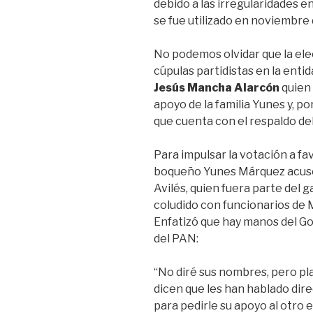
debido a las irregularidades en
o
p
se fue utilizado en noviembre 
k
No podemos olvidar que la elec
cúpulas partidistas en la entid
Jesús Mancha Alarcón
quien 
apoyo de la familia Yunes y, po
que cuenta con el respaldo d
Para impulsar la votación a fa
boqueño Yunes Márquez acusó
Avilés, quien fuera parte del 
coludido con funcionarios de M
Enfatizó que hay manos del Go
del PAN:
“No diré sus nombres, pero pl
dicen que les han hablado dir
para pedirle su apoyo al otro 