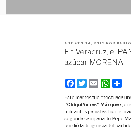
PUBLICADO
AGOSTO 14, 2019
POR
PABL
EN
En Veracruz, el PA
azúcar MORENA
F
T
E
W
C
a
wi
m
h
o
Este martes fue efectuada una
c
tt
ail
at
m
“ChiquiYunes” Márquez
, en
e
er
s
p
militantes panistas hicieron a
b
A
ar
segunda campaña de Pepe Ma
perdió la dirigencia del partid
o
p
tir