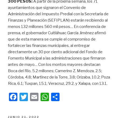
300 PESOS:
A partir de la próxima semana, los 71
ayuntamientos que signaron el Convenio de
Administración del Impuesto Predial con la Secretaría de
Finanzas y Planeación (SEFIPLAN) estarán recibiendo al
menos 132 millones 560 mil pesos… En conferencia de
prensa, el gobernador Cuitláhuac García Jiménez afirmó
que de esta manera se cumple el compromiso de
fortalecer las finanzas municipales, al entregar
directamente un 30 por ciento adicional del Fondo de
Fomento Municipal a las administraciones que firmaron
antes de mayo… Con los montos mayores destacan
Boca del Río, 5.2 millones; Camerino Z. Mendoza, 2.5;
Córdoba, 4.8; Martínez de la Torre, 3.8; Orizaba, 10.2; Poza
Rica, 6.1; Tuxpan, 15.1; Veracruz, 29.2, y Xalapa, con 13.1.
F
T
E
W
C
a
wi
m
h
o
c
tt
ail
at
m
PUBLICADO
JUNIO 21, 2022