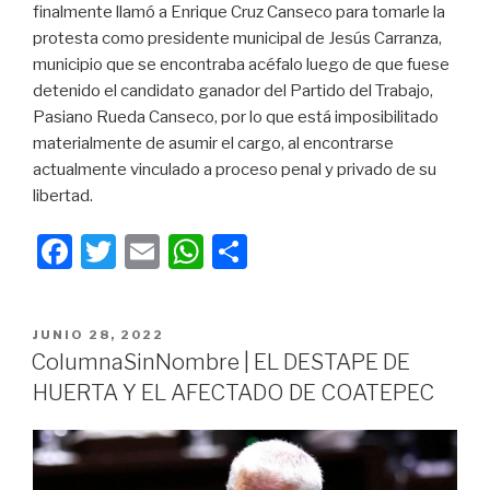
finalmente llamó a Enrique Cruz Canseco para tomarle la
protesta como presidente municipal de Jesús Carranza,
municipio que se encontraba acéfalo luego de que fuese
detenido el candidato ganador del Partido del Trabajo,
Pasiano Rueda Canseco, por lo que está imposibilitado
materialmente de asumir el cargo, al encontrarse
actualmente vinculado a proceso penal y privado de su
libertad.
F
T
E
W
C
a
wi
m
h
o
c
tt
ail
at
m
PUBLICADO
JUNIO 28, 2022
e
er
s
p
EN
ColumnaSinNombre | EL DESTAPE DE
b
A
ar
HUERTA Y EL AFECTADO DE COATEPEC
o
p
tir
o
p