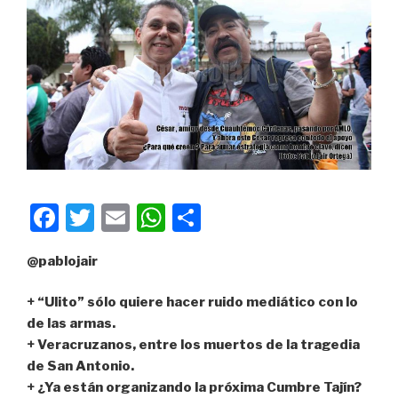
F
T
E
W
C
a
wi
m
h
o
@pablojair
c
tt
ail
at
m
e
er
s
p
+ “Ulito” sólo quiere hacer ruido mediático con lo
b
A
ar
de las armas.
+ Veracruzanos, entre los muertos de la tragedia
o
p
tir
de San Antonio.
o
p
+ ¿Ya están organizando la próxima Cumbre Tajín?