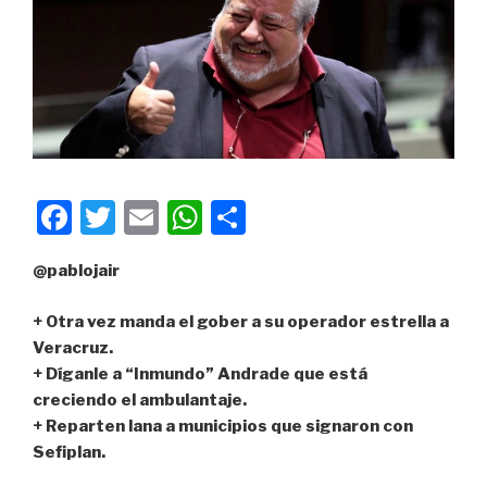
k
F
T
E
W
C
a
wi
m
h
o
@pablojair
c
tt
ail
at
m
e
er
s
p
+ Otra vez manda el gober a su operador estrella a
b
A
ar
Veracruz.
+ Díganle a “Inmundo” Andrade que está
o
p
tir
creciendo el ambulantaje.
o
p
+ Reparten lana a municipios que signaron con
k
Sefiplan.