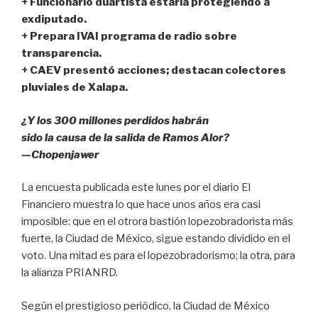
e
er
s
p
+ Funcionario duartista estaría protegiendo a
b
A
ar
exdiputado.
+ Prepara IVAI programa de radio sobre
o
p
tir
transparencia.
o
p
+ CAEV presentó acciones; destacan colectores
k
pluviales de Xalapa.
¿Y los 300 millones perdidos habrán
sido la causa de la salida de Ramos Alor?
—Chopenjawer
La encuesta publicada este lunes por el diario El
Financiero muestra lo que hace unos años era casi
imposible: que en el otrora bastión lopezobradorista más
fuerte, la Ciudad de México, sigue estando dividido en el
voto. Una mitad es para el lopezobradorismo; la otra, para
la alianza PRIANRD.
Según el prestigioso periódico, la Ciudad de México