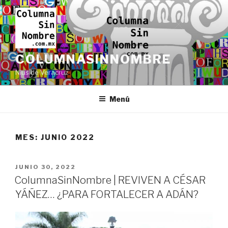
Ir
al
contenido
COLUMNASINNOMBRE
Nius de Veracruz
Menú
MES:
JUNIO 2022
PUBLICADO
JUNIO 30, 2022
EN
ColumnaSinNombre | REVIVEN A CÉSAR
YÁÑEZ… ¿PARA FORTALECER A ADÁN?