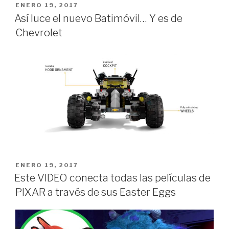
PUBLICADO
ENERO 19, 2017
e
er
s
p
EN
Así luce el nuevo Batimóvil… Y es de
b
A
ar
Chevrolet
o
p
tir
o
p
k
PUBLICADO
ENERO 19, 2017
EN
Este VIDEO conecta todas las películas de
PIXAR a través de sus Easter Eggs