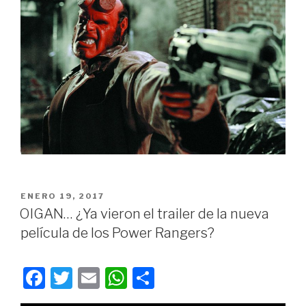
PUBLICADO
ENERO 19, 2017
EN
OIGAN… ¿Ya vieron el trailer de la nueva
película de los Power Rangers?
F
T
E
W
C
a
wi
m
h
o