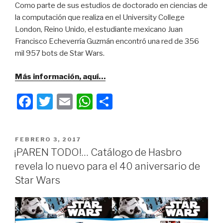
Como parte de sus estudios de doctorado en ciencias de
la computación que realiza en el University College
London, Reino Unido, el estudiante mexicano Juan
Francisco Echeverría Guzmán encontró una red de 356
mil 957 bots de Star Wars.
Más información, aquí…
F
T
E
W
C
a
wi
m
h
o
c
tt
ail
at
m
PUBLICADO
FEBRERO 3, 2017
e
er
s
p
EN
¡PAREN TODO!… Catálogo de Hasbro
b
A
ar
revela lo nuevo para el 40 aniversario de
o
p
tir
Star Wars
o
p
k