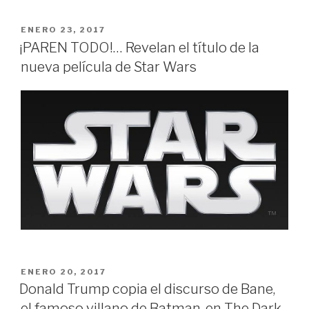
PUBLICADO
ENERO 23, 2017
EN
¡PAREN TODO!… Revelan el título de la
nueva película de Star Wars
PUBLICADO
ENERO 20, 2017
EN
Donald Trump copia el discurso de Bane,
el famoso villano de Batman, en The Dark