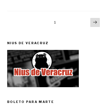
Paginación
Próx
Página
1
pági
de
entradas
NIUS DE VERACRUZ
BOLETO PARA MARTE