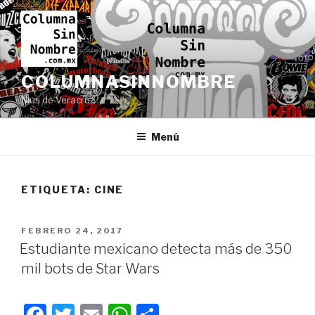
Ir
al
contenido
COLUMNASINNOMBRE
Nius de Veracruz
Menú
ETIQUETA:
CINE
PUBLICADO
FEBRERO 24, 2017
EN
Estudiante mexicano detecta más de 350
mil bots de Star Wars
F
T
E
W
C