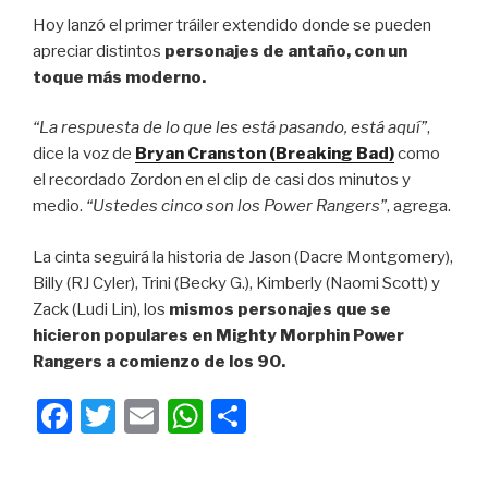
Hoy lanzó el primer tráiler extendido donde se pueden
apreciar distintos
personajes de antaño, con un
toque más moderno.
“La respuesta de lo que les está pasando, está aquí”
,
dice la voz de
Bryan Cranston (Breaking Bad)
como
el recordado Zordon en el clip de casi dos minutos y
medio.
“Ustedes cinco son los Power Rangers”
, agrega.
La cinta seguirá la historia de Jason (Dacre Montgomery),
Billy (RJ Cyler), Trini (Becky G.), Kimberly (Naomi Scott) y
Zack (Ludi Lin), los
mismos personajes que se
hicieron populares en Mighty Morphin Power
Rangers a comienzo de los 90.
F
T
E
W
C
a
wi
m
h
o
c
tt
ail
at
m