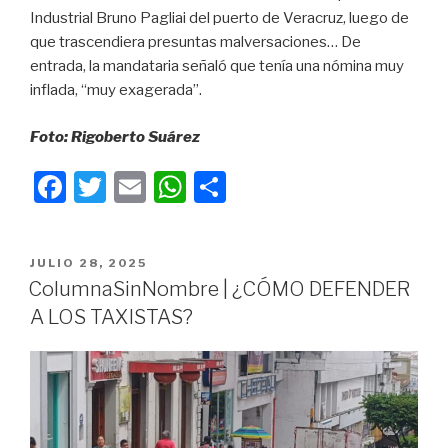
Industrial Bruno Pagliai del puerto de Veracruz, luego de
que trascendiera presuntas malversaciones… De
entrada, la mandataria señaló que tenía una nómina muy
inflada, “muy exagerada”.
Foto: Rigoberto Suárez
F
T
E
W
C
a
wi
m
h
o
c
tt
ail
at
m
PUBLICADO
JULIO 28, 2025
e
er
s
p
EN
ColumnaSinNombre | ¿CÓMO DEFENDER
b
A
ar
A LOS TAXISTAS?
o
p
tir
o
p
k