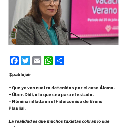
F
T
E
W
C
a
wi
m
h
o
@pablojair
c
tt
ail
at
m
e
er
s
p
+ Que ya van cuatro detenidos por el caso Álamo.
b
A
ar
+ Über, Didi, o lo que sea para el estado.
+ Nómina inflada en el Fideicomiso de Bruno
o
p
tir
Plagliai.
o
p
k
La realidad es que muchos taxistas cobran lo que