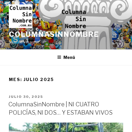
Ir
al
contenido
COLUMNASINNOMBRE
Nius de Veracruz
Menú
MES:
JULIO 2025
PUBLICADO
JULIO 30, 2025
EN
ColumnaSinNombre | NI CUATRO
POLICÍAS, NI DOS… Y ESTABAN VIVOS