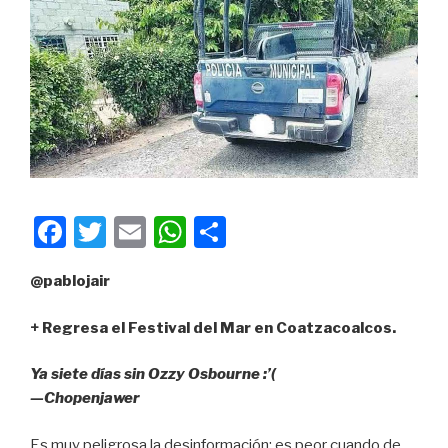
F
T
E
W
C
a
wi
m
h
o
@pablojair
c
tt
ail
at
m
e
er
s
p
+ Regresa el Festival del Mar en Coatzacoalcos.
b
A
ar
Ya siete días sin Ozzy Osbourne :’(
o
p
tir
—Chopenjawer
o
p
Es muy peligrosa la desinformación; es peor cuando de