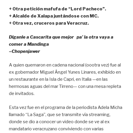
e
er
s
p
+ Otra petición mafufa de “Lord Pacheco”.
b
A
ar
+ Alcalde de Xalapa juntándose con MC.
+ Otra vez, cruceros para Veracruz.
o
p
tir
o
p
Díganle a Cascarita que mejor pa’ la otra vaya a
k
comer a Mandinga
–Chopenjawer
A quien quemaron en cadena nacional (oootra vez) fue al
ex gobernador Miguel Ángel Yunes Linares, exhibido en
un restaurante en la Isla de Capri, en Italia —en las
hermosas aguas del mar Tirreno— con una mesa repleta
de invitados.
Esta vez fue en el programa de la periodista Adela Micha
llamado “La Saga”, que se transmite vía streaming,
donde se dio a conocer un video donde se ve al ex
mandatario veracruzano conviviendo con varias