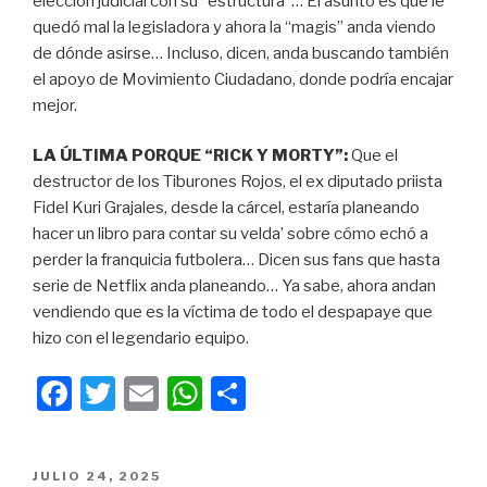
elección judicial con su “estructura”… El asunto es que le
quedó mal la legisladora y ahora la “magis” anda viendo
de dónde asirse… Incluso, dicen, anda buscando también
el apoyo de Movimiento Ciudadano, donde podría encajar
mejor.
LA ÚLTIMA PORQUE “RICK Y MORTY”:
Que el
destructor de los Tiburones Rojos, el ex diputado priista
Fidel Kuri Grajales, desde la cárcel, estaría planeando
hacer un libro para contar su velda’ sobre cómo echó a
perder la franquicia futbolera… Dicen sus fans que hasta
serie de Netflix anda planeando… Ya sabe, ahora andan
vendiendo que es la víctima de todo el despapaye que
hizo con el legendario equipo.
F
T
E
W
C
a
wi
m
h
o
c
tt
ail
at
m
PUBLICADO
JULIO 24, 2025