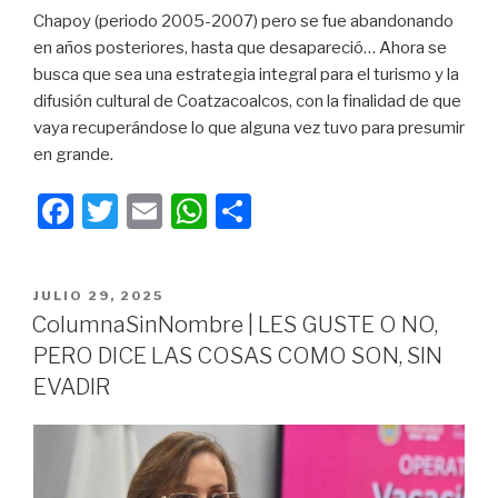
Chapoy (periodo 2005-2007) pero se fue abandonando
en años posteriores, hasta que desapareció… Ahora se
busca que sea una estrategia integral para el turismo y la
difusión cultural de Coatzacoalcos, con la finalidad de que
vaya recuperándose lo que alguna vez tuvo para presumir
en grande.
F
T
E
W
C
a
wi
m
h
o
c
tt
ail
at
m
PUBLICADO
JULIO 29, 2025
e
er
s
p
EN
ColumnaSinNombre | LES GUSTE O NO,
b
A
ar
PERO DICE LAS COSAS COMO SON, SIN
o
p
tir
EVADIR
o
p
k