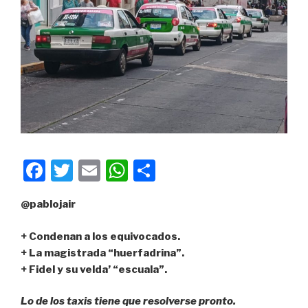
F
T
E
W
C
a
wi
m
h
o
@pablojair
c
tt
ail
at
m
e
er
s
p
+ Condenan a los equivocados.
b
A
ar
+ La magistrada “huerfadrina”.
+ Fidel y su velda’ “escuala”.
o
p
tir
o
p
Lo de los taxis tiene que resolverse pronto.