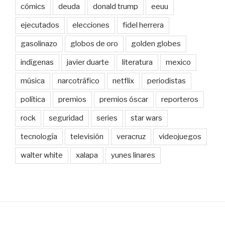
cómics
deuda
donald trump
eeuu
ejecutados
elecciones
fidel herrera
gasolinazo
globos de oro
golden globes
indígenas
javier duarte
literatura
mexico
música
narcotráfico
netflix
periodistas
política
premios
premios óscar
reporteros
rock
seguridad
series
star wars
tecnología
televisión
veracruz
videojuegos
walter white
xalapa
yunes linares