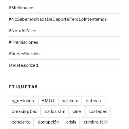
#Melómanos
#NoSabemosNadaDeDeportePeroLoIntentamos
#NotaAlCalce
#Premiaciones
#RedesSociales
Uncategorized
ETIQUETAS
agresiones
AMLO
balacera
batman
breaking bad
carlos slim
cine
coatepec
concierto
corrupción
crisis
cumbre tajín