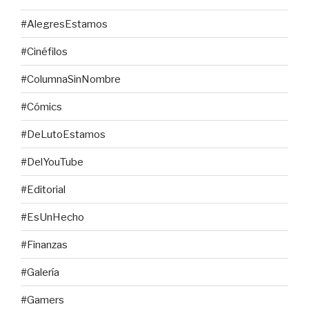
#AlegresEstamos
#Cinéfilos
#ColumnaSinNombre
#Cómics
#DeLutoEstamos
#DelYouTube
#Editorial
#EsUnHecho
#Finanzas
#Galería
#Gamers