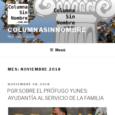
Ir
al
contenido
COLUMNASINNOMBRE
Nius de Veracruz
Menú
MES:
NOVIEMBRE 2018
PUBLICADO
NOVIEMBRE 28, 2018
EN
PGR SOBRE EL PRÓFUGO YUNES;
AYUDANTÍA AL SERVICIO DE LA FAMILIA