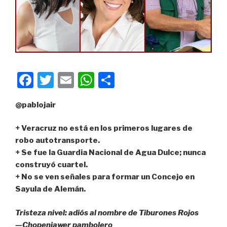
F
T
E
W
C
a
wi
m
h
o
@pablojair
c
tt
ail
at
m
e
er
s
p
+ Veracruz no está en los primeros lugares de
b
A
ar
robo autotransporte.
+ Se fue la Guardia Nacional de Agua Dulce; nunca
o
p
tir
construyó cuartel.
o
p
+ No se ven señales para formar un Concejo en
k
Sayula de Alemán.
Tristeza nivel: adiós al nombre de Tiburones Rojos
—Chopenjawer pambolero