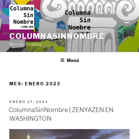
Ir
al
contenido
COLUMNASINNOMBRE
Nius de Veracruz
Menú
MES:
ENERO 2023
PUBLICADO
ENERO 27, 2023
EN
ColumnaSinNombre | ZENYAZEN EN
WASHINGTON