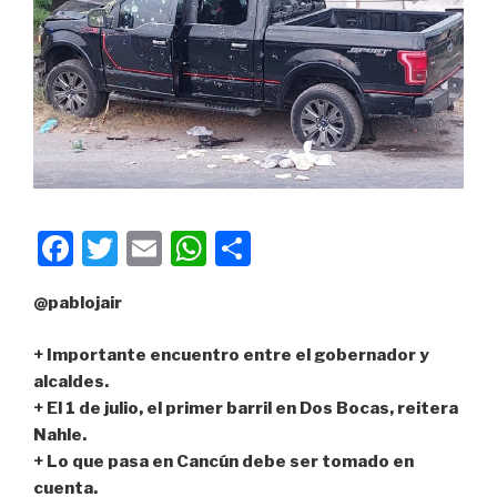
F
T
E
W
C
a
wi
m
h
o
@pablojair
c
tt
ail
at
m
e
er
s
p
+ Importante encuentro entre el gobernador y
b
A
ar
alcaldes.
+ El 1 de julio, el primer barril en Dos Bocas, reitera
o
p
tir
Nahle.
o
p
+ Lo que pasa en Cancún debe ser tomado en
k
cuenta.