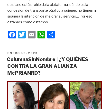
de plano está prohibida la plataforma, dándoles la
concesión de transporte público a quienes no tienen ni
siquiera la intención de mejorar su servicio… Por eso
estamos como estamos.
F
T
E
W
C
a
wi
m
h
o
c
tt
ail
at
m
PUBLICADO
ENERO 19, 2023
e
er
s
p
EN
ColumnaSinNombre | ¿Y QUIÉNES
b
A
ar
CONTRA LA GRAN ALIANZA
o
p
tir
McPRIANRD?
o
p
k