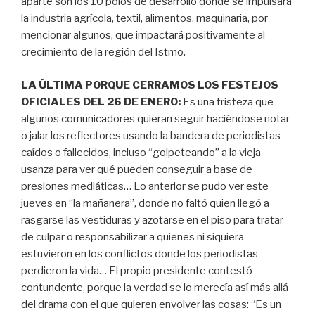
aparte son los 10 polos de desarrollo donde se impulsará
la industria agrícola, textil, alimentos, maquinaria, por
mencionar algunos, que impactará positivamente al
crecimiento de la región del Istmo.
LA ÚLTIMA PORQUE CERRAMOS LOS FESTEJOS
OFICIALES DEL 26 DE ENERO:
Es una tristeza que
algunos comunicadores quieran seguir haciéndose notar
o jalar los reflectores usando la bandera de periodistas
caídos o fallecidos, incluso “golpeteando” a la vieja
usanza para ver qué pueden conseguir a base de
presiones mediáticas… Lo anterior se pudo ver este
jueves en “la mañanera”, donde no faltó quien llegó a
rasgarse las vestiduras y azotarse en el piso para tratar
de culpar o responsabilizar a quienes ni siquiera
estuvieron en los conflictos donde los periodistas
perdieron la vida… El propio presidente contestó
contundente, porque la verdad se lo merecía así más allá
del drama con el que quieren envolver las cosas: “Es un