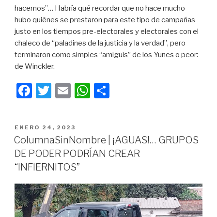
hacemos”… Habría qué recordar que no hace mucho
hubo quiénes se prestaron para este tipo de campañas
justo en los tiempos pre-electorales y electorales con el
chaleco de “paladines de la justicia y la verdad”, pero
terminaron como simples “amiguis” de los Yunes o peor:
de Winckler.
F
T
E
W
C
a
wi
m
h
o
c
tt
ail
at
m
PUBLICADO
ENERO 24, 2023
e
er
s
p
EN
ColumnaSinNombre | ¡AGUAS!… GRUPOS
b
A
ar
DE PODER PODRÍAN CREAR
o
p
tir
“INFIERNITOS”
o
p
k