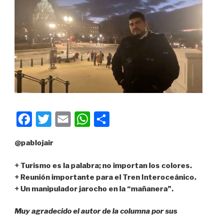
F
T
E
W
C
a
wi
m
h
o
@pablojair
c
tt
ail
at
m
e
er
s
p
+ Turismo es la palabra; no importan los colores.
b
A
ar
+ Reunión importante para el Tren Interoceánico.
+ Un manipulador jarocho en la “mañanera”.
o
p
tir
o
p
Muy agradecido el autor de la columna por sus