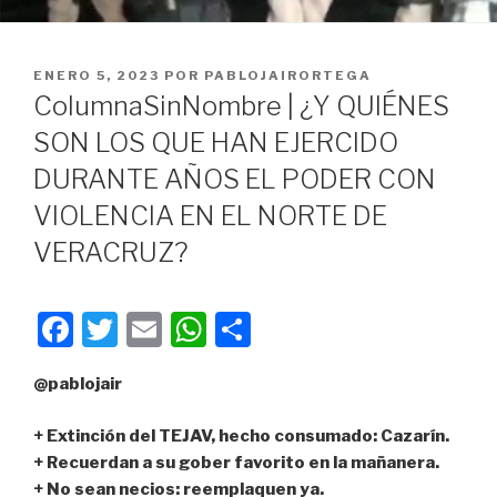
PUBLICADO
ENERO 5, 2023
POR
PABLOJAIRORTEGA
EN
ColumnaSinNombre | ¿Y QUIÉNES
SON LOS QUE HAN EJERCIDO
DURANTE AÑOS EL PODER CON
VIOLENCIA EN EL NORTE DE
VERACRUZ?
F
T
E
W
C
a
wi
m
h
o
@pablojair
c
tt
ail
at
m
e
er
s
p
+ Extinción del TEJAV, hecho consumado: Cazarín.
b
A
ar
+ Recuerdan a su gober favorito en la mañanera.
+ No sean necios: reemplaquen ya.