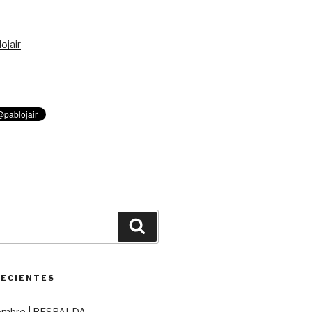
ojair
Buscar
RECIENTES
ombre | RESPALDA