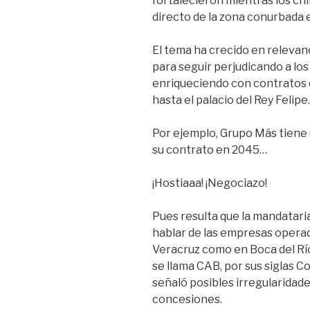
fortalecieron mientras los chi
directo de la zona conurbada e
El tema ha crecido en relevan
para seguir perjudicando a los
enriqueciendo con contratos qu
hasta el palacio del Rey Felipe.
Por ejemplo, Grupo Más tiene
su contrato en 2045…
¡Hostiaaa! ¡Negociazo!
Pues resulta que la mandataria
hablar de las empresas operad
Veracruz como en Boca del Río 
se llama CAB, por sus siglas C
señaló posibles irregularidade
concesiones.