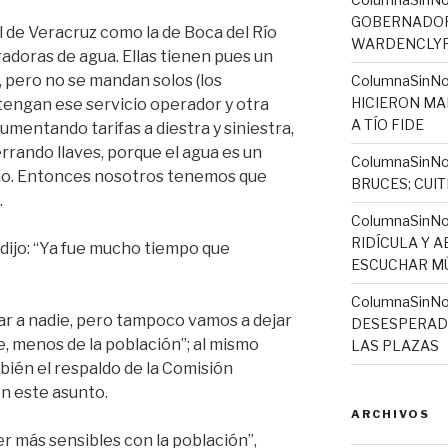
GOBERNADORA
l de Veracruz como la de Boca del Río
WARDENCLYFF
adoras de agua. Ellas tienen pues un
, pero no se mandan solos (los
ColumnaSinNo
HICIERON MA
tengan ese servicio operador y otra
A TÍO FIDE
mentando tarifas a diestra y siniestra,
rrando llaves, porque el agua es un
ColumnaSinNo
no. Entonces nosotros tenemos que
BRUCES; CUI
.
ColumnaSinN
RIDÍCULA Y 
ijo: “Ya fue mucho tiempo que
ESCUCHAR MÚ
ColumnaSinNo
ar a nadie, pero tampoco vamos a dejar
DESESPERADO
, menos de la población”; al mismo
LAS PLAZAS
bién el respaldo de la Comisión
n este asunto.
ARCHIVOS
r más sensibles con la población”,