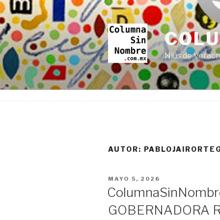
Ir
al
contenido
COL
Nius de Veracr
AUTOR:
PABLOJAIRORTE
PUBLICADO
MAYO 5, 2026
EN
ColumnaSinNombr
GOBERNADORA R