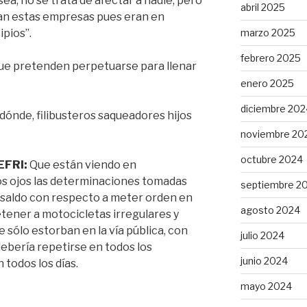
sea, no se trata de afectar a nadie, pero
abril 2025
an estas empresas pues eran en
marzo 2025
ipios”.
febrero 2025
que pretenden perpetuarse para llenar
enero 2025
diciembre 202
 dónde, filibusteros saqueadores hijos
noviembre 20
octubre 2024
EFRI:
Que están viendo en
s ojos las determinaciones tomadas
septiembre 2
osaldo con respecto a meter orden en
agosto 2024
detener a motocicletas irregulares y
e sólo estorban en la vía pública, con
julio 2024
ebería repetirse en todos los
junio 2024
 todos los días.
mayo 2024