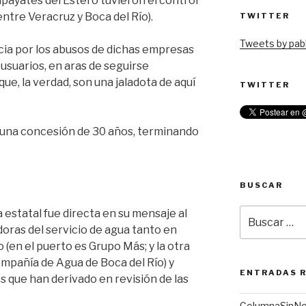
lpayates del Estero tuvieron el control
ntre Veracruz y Boca del Río).
TWITTER
Tweets by pabl
cia por los abusos de dichas empresas
 usuarios, en aras de seguirse
e, la verdad, son una jaladota de aquí
TWITTER
 una concesión de 30 años, terminando
BUSCAR
Buscar
 estatal fue directa en su mensaje al
por:
oras del servicio de agua tanto en
(en el puerto es Grupo Más; y la otra
ompañía de Agua de Boca del Río) y
ENTRADAS 
s que han derivado en revisión de las
ColumnaSinN