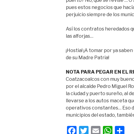
puerto? No, que se revise’… O 
pues estos negocios que hací
perjuicio siempre de los munic
Así los contratos heredados 
las alforjas…
¡Hostia! ¡A tomar por ya saben
de su Madre Patria!
NOTA PARA PEGAR EN EL R
Coatzacoalcos con muy bueno
por el alcalde Pedro Miguel R
la ciudad y puerto sureño, al 
llevarse a los autos maceta qu
operativos constantes… Eso d
municipios del estado, también
F
T
E
W
C