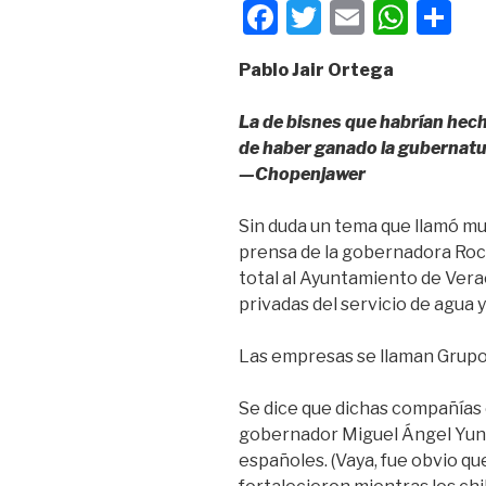
F
T
E
W
C
a
wi
m
h
o
Pablo Jair Ortega
c
tt
ail
at
m
e
er
s
p
La de bisnes que habrían hech
b
A
ar
de haber ganado la gubernatur
—Chopenjawer
o
p
tir
o
p
Sin duda un tema que llamó mu
k
prensa de la gobernadora Rocí
total al Ayuntamiento de Vera
privadas del servicio de agua y
Las empresas se llaman Grupo
Se dice que dichas compañías e
gobernador Miguel Ángel Yune
españoles. (Vaya, fue obvio q