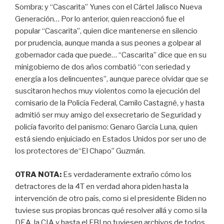
Sombra; y “Cascarita” Yunes con el Cártel Jalisco Nueva
Generación… Por lo anterior, quien reaccionó fue el
popular “Cascarita”, quien dice mantenerse en silencio
por prudencia, aunque manda a sus peones a golpear al
gobernador cada que puede… “Cascarita” dice que en su
minigobierno de dos años combatió “con seriedad y
energía a los delincuentes”, aunque parece olvidar que se
suscitaron hechos muy violentos como la ejecución del
comisario de la Policía Federal, Camilo Castagné, y hasta
admitió ser muy amigo del exsecretario de Seguridad y
policía favorito del panismo: Genaro García Luna, quien
está siendo enjuiciado en Estados Unidos por ser uno de
los protectores de“El Chapo” Guzmán.
OTRA NOTA:
Es verdaderamente extraño cómo los
detractores de la 4T en verdad ahora piden hasta la
intervención de otro país, como si el presidente Biden no
tuviese sus propias broncas qué resolver allá y como si la
DEA, la CIA y hasta el FBI no tuviesen archivos de todos