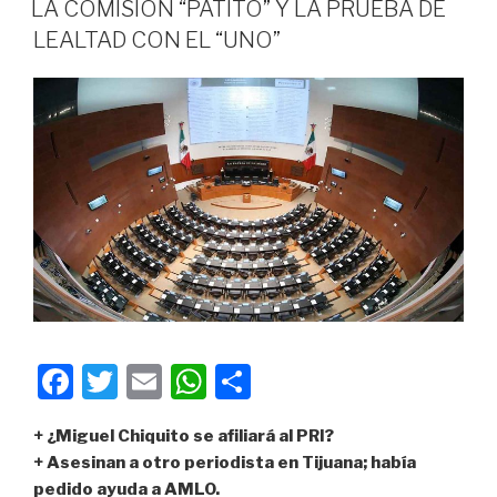
e
er
s
p
LA COMISIÓN “PATITO” Y LA PRUEBA DE
b
A
ar
LEALTAD CON EL “UNO”
o
p
tir
o
p
k
F
T
E
W
C
a
wi
m
h
o
+ ¿Miguel Chiquito se afiliará al PRI?
c
tt
ail
at
m
+ Asesinan a otro periodista en Tijuana; había
e
er
s
p
pedido ayuda a AMLO.