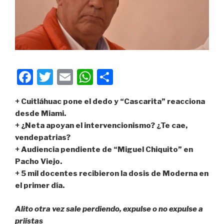
F
T
E
W
C
a
wi
m
h
o
+ Cuitláhuac pone el dedo y “Cascarita” reacciona
c
tt
ail
at
m
desde Miami.
e
er
s
p
+ ¿Neta apoyan el intervencionismo? ¿Te cae,
b
A
ar
vendepatrias?
+ Audiencia pendiente de “Miguel Chiquito” en
o
p
tir
Pacho Viejo.
o
p
+ 5 mil docentes recibieron la dosis de Moderna en
k
el primer día.
Alito otra vez sale perdiendo, expulse o no expulse a
priístas