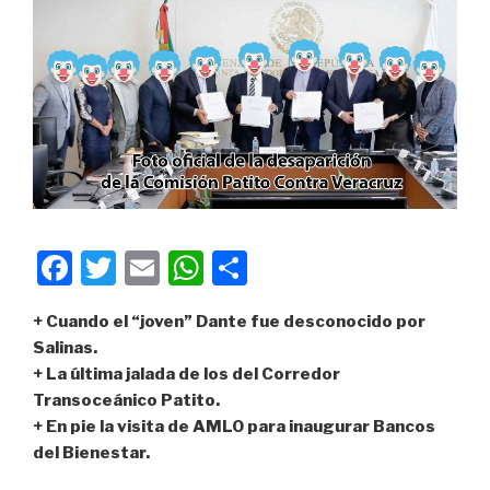
F
T
E
W
C
a
wi
m
h
o
+ Cuando el “joven” Dante fue desconocido por
c
tt
ail
at
m
Salinas.
e
er
s
p
+ La última jalada de los del Corredor
b
A
ar
Transoceánico Patito.
+ En pie la visita de AMLO para inaugurar Bancos
o
p
tir
del Bienestar.
o
p