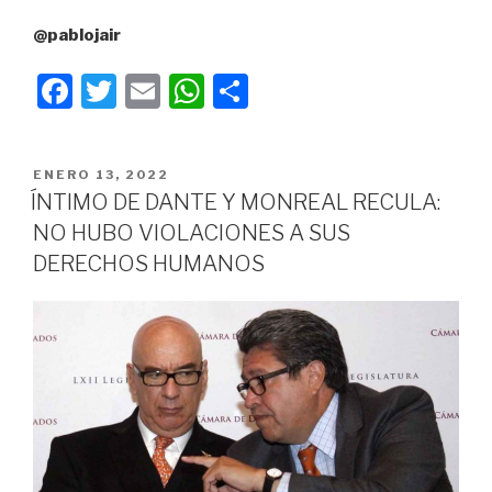
@pablojair
F
T
E
W
C
a
wi
m
h
o
c
tt
ail
at
m
PUBLICADO
ENERO 13, 2022
e
er
s
p
EN
ÍNTIMO DE DANTE Y MONREAL RECULA:
b
A
ar
NO HUBO VIOLACIONES A SUS
o
p
tir
DERECHOS HUMANOS
o
p
k