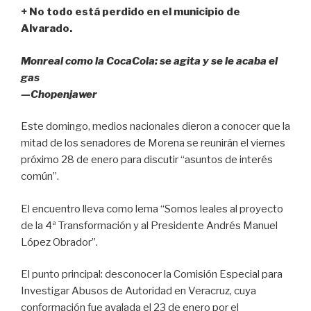
b
A
ar
+ No todo está perdido en el municipio de
Alvarado.
o
p
tir
o
p
Monreal como la CocaCola: se agita y se le acaba el
k
gas
—Chopenjawer
Este domingo, medios nacionales dieron a conocer que la
mitad de los senadores de Morena se reunirán el viernes
próximo 28 de enero para discutir “asuntos de interés
común”.
El encuentro lleva como lema “Somos leales al proyecto
de la 4ª Transformación y al Presidente Andrés Manuel
López Obrador”.
El punto principal: desconocer la Comisión Especial para
Investigar Abusos de Autoridad en Veracruz, cuya
conformación fue avalada el 23 de enero por el