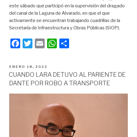
este sábado que participó en la supervisión del dragado
del canal de la Laguna de Alvarado, en que el que
activamente se encuentran trabajando cuadrillas de la
Secretaría de Infraestructura y Obras Públicas (SIOP).
F
T
E
W
C
a
wi
m
h
o
c
tt
ail
at
m
PUBLICADO
ENERO 18, 2022
e
er
s
p
EN
CUANDO LARA DETUVO AL PARIENTE DE
b
A
ar
DANTE POR ROBO A TRANSPORTE
o
p
tir
o
p
k