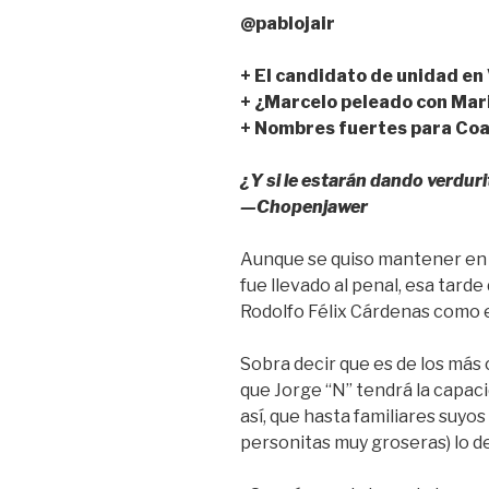
a
wi
m
h
o
@pablojair
c
tt
ail
at
m
e
er
s
p
+ El candidato de unidad en
b
A
ar
+ ¿Marcelo peleado con Mar
+ Nombres fuertes para Co
o
p
tir
o
p
¿Y si le estarán dando verdur
k
—Chopenjawer
Aunque se quiso mantener en 
fue llevado al penal, esa tarde
Rodolfo Félix Cárdenas como e
Sobra decir que es de los más 
que Jorge “N” tendrá la capac
así, que hasta familiares suyo
personitas muy groseras) lo 