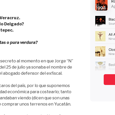
 Veracruz.
io Delgado?
atepec.
itas o pura verdura?
secreto al momento en que Jorge “N”
 del 25 de julio ya sonaba el nombre de
l abogado defensor del exfiscal.
caros del país, por lo que suponemos
idad económica para costearlo; tanto
s andaban viendo (dicen que son unas
de comprar unos terrenos en Yucatán.