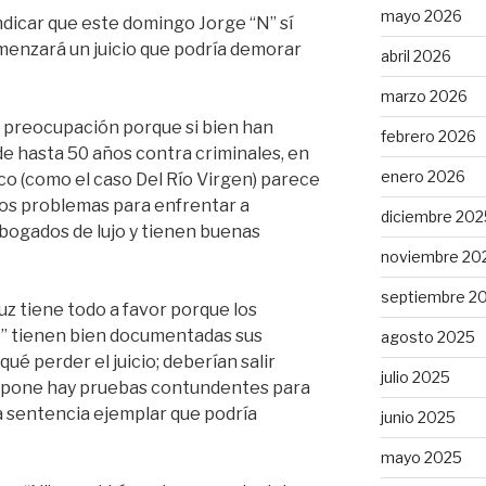
mayo 2026
ndicar que este domingo Jorge “N” sí
menzará un juicio que podría demorar
abril 2026
marzo 2026
a preocupación porque si bien han
febrero 2026
de hasta 50 años contra criminales, en
enero 2026
co (como el caso Del Río Virgen) parece
hos problemas para enfrentar a
diciembre 202
bogados de lujo y tienen buenas
noviembre 20
septiembre 2
ruz tiene todo a favor porque los
” tienen bien documentadas sus
agosto 2025
ué perder el juicio; deberían salir
julio 2025
supone hay pruebas contundentes para
na sentencia ejemplar que podría
junio 2025
mayo 2025