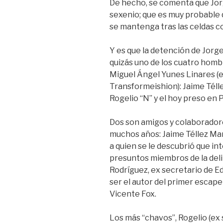
De hecho, se comenta que Jorge
sexenio; que es muy probable 
se mantenga tras las celdas c
Y es que la detención de Jorge
quizás uno de los cuatro hom
Miguel Ángel Yunes Linares (
Transformeishion): Jaime Téll
Rogelio “N” y el hoy preso en 
Dos son amigos y colaborado
muchos años: Jaime Téllez Mar
a quien se le descubrió que i
presuntos miembros de la deli
Rodríguez, ex secretario de Ed
ser el autor del primer escap
Vicente Fox.
Los más “chavos”, Rogelio (ex