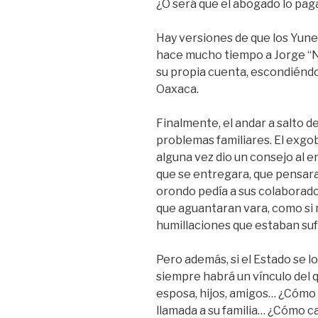
¿O será que el abogado lo pag
Hay versiones de que los Yun
hace mucho tiempo a Jorge “N”
su propia cuenta, escondiéndo
Oaxaca.
Finalmente, el andar a salto d
problemas familiares. El exgo
alguna vez dio un consejo al 
que se entregara, que pensara e
orondo pedía a sus colaborado
que aguantaran vara, como si n
humillaciones que estaban suf
Pero además, si el Estado se 
siempre habrá un vínculo del 
esposa, hijos, amigos… ¿Cómo
llamada a su familia… ¿Cómo c