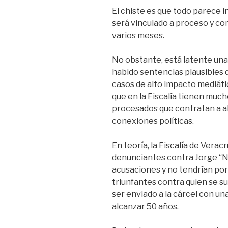
El chiste es que todo parece i
será vinculado a proceso y co
varios meses.
No obstante, está latente un
habido sentencias plausibles 
casos de alto impacto mediáti
que en la Fiscalía tienen muc
procesados que contratan a a
conexiones políticas.
En teoría, la Fiscalía de Verac
denunciantes contra Jorge “N
acusaciones y no tendrían porq
triunfantes contra quien se 
ser enviado a la cárcel con u
alcanzar 50 años.