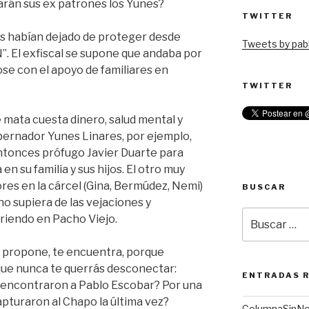
arán sus ex patrones los Yunes?
TWITTER
es habían dejado de proteger desde
Tweets by pabl
. El exfiscal se supone que andaba por
se con el apoyo de familiares en
TWITTER
e mata cuesta dinero, salud mental y
bernador Yunes Linares, por ejemplo,
entonces prófugo Javier Duarte para
n su familia y sus hijos. El otro muy
res en la cárcel (Gina, Bermúdez, Nemi)
BUSCAR
o supiera de las vejaciones y
Buscar
riendo en Pacho Viejo.
por:
lo propone, te encuentra, porque
que nunca te querrás desconectar:
ENTRADAS 
 encontraron a Pablo Escobar? Por una
apturaron al Chapo la última vez?
ColumnaSinN