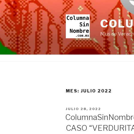
Ir
al
contenido
COL
Nius de Veracr
MES:
JULIO 2022
PUBLICADO
JULIO 28, 2022
EN
ColumnaSinNombr
CASO “VERDURIT