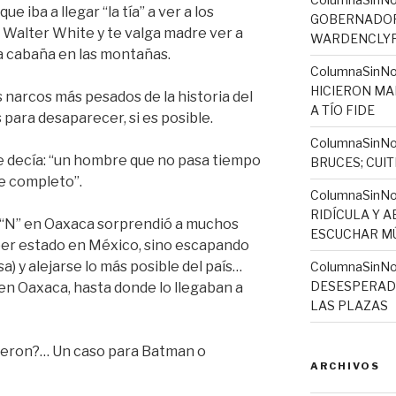
 iba a llegar “la tía” a ver a los
GOBERNADORA
 Walter White y te valga madre ver a
WARDENCLYFF
na cabaña en las montañas.
ColumnaSinNo
HICIERON MA
 narcos más pesados de la historia del
A TÍO FIDE
para desaparecer, si es posible.
ColumnaSinNo
e decía: “un hombre que no pasa tiempo
BRUCES; CUI
re completo”.
ColumnaSinN
RIDÍCULA Y 
e “N” en Oaxaca sorprendió a muchos
ESCUCHAR MÚ
ber estado en México, sino escapando
) y alejarse lo más posible del país…
ColumnaSinNo
DESESPERADO
en Oaxaca, hasta donde lo llegaban a
LAS PLAZAS
usieron?… Un caso para Batman o
ARCHIVOS