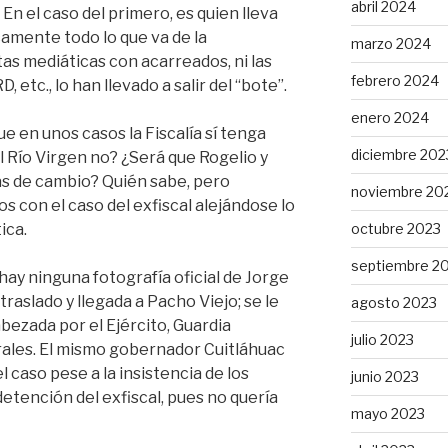
abril 2024
En el caso del primero, es quien lleva
camente todo lo que va de la
marzo 2024
tas mediáticas con acarreados, ni las
febrero 2024
 etc., lo han llevado a salir del “bote”.
enero 2024
ue en unos casos la Fiscalía sí tenga
diciembre 202
l Río Virgen no? ¿Será que Rogelio y
s de cambio? Quién sabe, pero
noviembre 20
s con el caso del exfiscal alejándose lo
octubre 2023
ica.
septiembre 2
hay ninguna fotografía oficial de Jorge
raslado y llegada a Pacho Viejo; se le
agosto 2023
bezada por el Ejército, Guardia
julio 2023
rales. El mismo gobernador Cuitláhuac
 caso pese a la insistencia de los
junio 2023
detención del exfiscal, pues no quería
mayo 2023