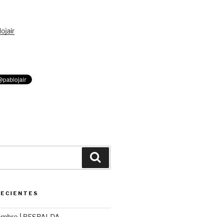
ojair
Buscar
RECIENTES
ombre | RESPALDA