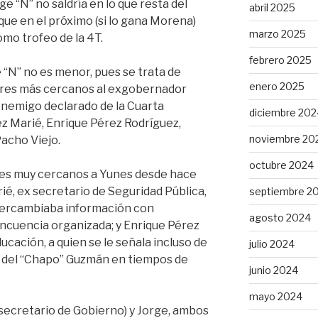
 “N” no saldría en lo que resta del
abril 2025
que en el próximo (si lo gana Morena)
marzo 2025
omo trofeo de la 4T.
febrero 2025
 “N” no es menor, pues se trata de
enero 2025
bres más cercanos al exgobernador
enemigo declarado de la Cuarta
diciembre 202
ez Marié, Enrique Pérez Rodríguez,
noviembre 20
Pacho Viejo.
octubre 2024
res muy cercanos a Yunes desde hace
ié, ex secretario de Seguridad Pública,
septiembre 2
ntercambiaba información con
agosto 2024
ncuencia organizada; y Enrique Pérez
ucación, a quien se le señala incluso de
julio 2024
e del “Chapo” Guzmán en tiempos de
junio 2024
mayo 2024
 secretario de Gobierno) y Jorge, ambos