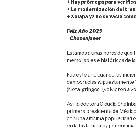
+ Hay prórroga para verifica
c
tt
ail
at
m
+ La modernización del tran
e
er
s
p
+ Xalapa ya no se vacía como
b
A
ar
Feliz Año 2025
o
p
tir
–Chopenjawer
o
p
k
Estamos a unas horas de que 
memorables e históricos de la
Fue este año cuando las muje
democracias supuestamente “
(Neta, gringos, ¿volvieron a v
Así, la doctora Claudia Sheinb
primera presidenta de México
con una altísima popularidad e
en la historia, muy por encim