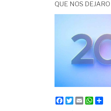
QUE NOS DEJARO
F
T
E
W
C
a
wi
m
h
o