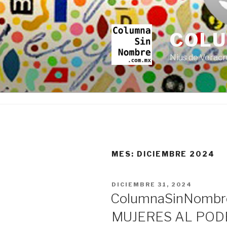
Ir
al
contenido
COL
Nius de Veracr
MES:
DICIEMBRE 2024
PUBLICADO
DICIEMBRE 31, 2024
EN
ColumnaSinNombre
MUJERES AL POD