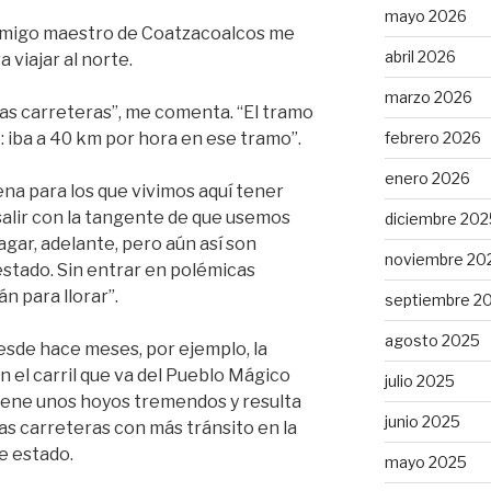
mayo 2026
 amigo maestro de Coatzacoalcos me
abril 2026
viajar al norte.
marzo 2026
as carreteras”, me comenta. “El tramo
febrero 2026
: iba a 40 km por hora en ese tramo”.
enero 2026
na para los que vivimos aquí tener
salir con la tangente de que usemos
diciembre 202
gar, adelante, pero aún así son
noviembre 20
estado. Sin entrar en polémicas
n para llorar”.
septiembre 2
agosto 2025
Desde hace meses, por ejemplo, la
 el carril que va del Pueblo Mágico
julio 2025
 tiene unos hoyos tremendos y resulta
junio 2025
s carreteras con más tránsito en la
e estado.
mayo 2025