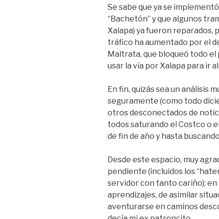
Se sabe que ya se implementó
“Bachetón” y que algunos tra
Xalapa) ya fueron reparados, p
tráfico ha aumentado por el d
Maltrata, que bloqueó todo el
usar la vía por Xalapa para ir a
En fin, quizás sea un análisis 
seguramente (como todo dici
otros desconectados de notici
todos saturando el Costco o e
de fin de año y hasta buscando 
Desde este espacio, muy agrad
pendiente (incluidos los “hate
servidor con tanto cariño); en
aprendizajes, de asimilar situ
aventurarse en caminos desc
decía mi ex patroncito.