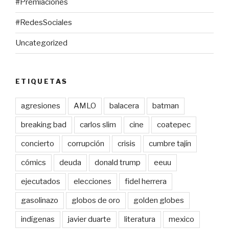
#Premiaciones
#RedesSociales
Uncategorized
ETIQUETAS
agresiones
AMLO
balacera
batman
breaking bad
carlos slim
cine
coatepec
concierto
corrupción
crisis
cumbre tajín
cómics
deuda
donald trump
eeuu
ejecutados
elecciones
fidel herrera
gasolinazo
globos de oro
golden globes
indígenas
javier duarte
literatura
mexico