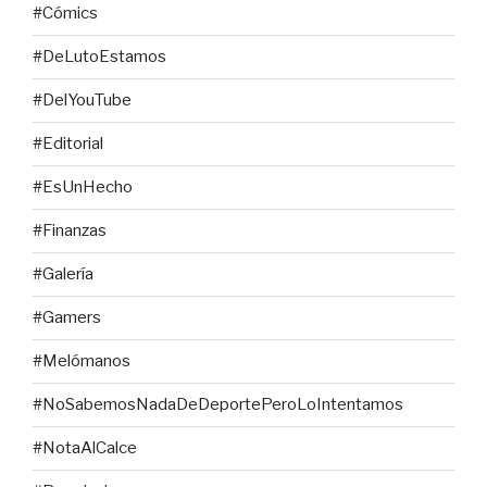
#Cómics
#DeLutoEstamos
#DelYouTube
#Editorial
#EsUnHecho
#Finanzas
#Galería
#Gamers
#Melómanos
#NoSabemosNadaDeDeportePeroLoIntentamos
#NotaAlCalce