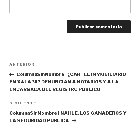
Navegación
Entrada
ANTERIOR
de
anterior:
ColumnaSinNombre | ¿CÁRTEL INMOBILIARIO
entradas
EN XALAPA? DENUNCIAN A NOTARIOS Y A LA
ENCARGADA DEL REGISTRO PÚBLICO
Siguiente
SIGUIENTE
entrada
ColumnaSinNombre | NAHLE, LOS GANADEROS Y
LA SEGURIDAD PÚBLICA