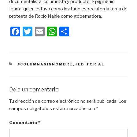
documentalista, columnista y productor Epigmenio
Ibarra, quien estuvo como invitado especial en la toma de
protesta de Rocío Nahle como gobernadora.
F
T
E
W
C
a
wi
m
h
o
c
tt
ail
at
m
e
er
s
p
CATEGORÍAS
#COLUMNASINNOMBRE
,
#EDITORIAL
b
A
ar
o
p
tir
o
p
Deja un comentario
k
Tu dirección de correo electrónico no será publicada.
Los
campos obligatorios están marcados con
*
Comentario
*