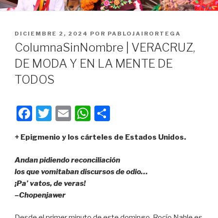
PUBLICADO
DICIEMBRE 2, 2024
POR
PABLOJAIRORTEGA
EN
ColumnaSinNombre | VERACRUZ,
DE MODA Y EN LA MENTE DE
TODOS
F
T
E
W
C
a
wi
m
h
o
+ Epigmenio y los cárteles de Estados Unidos.
c
tt
ail
at
m
e
er
s
p
Andan pidiendo reconciliación
b
A
ar
los que vomitaban discursos de odio…
¡Pa’ vatos, de veras!
o
p
tir
–Chopenjawer
o
p
Desde el primer minuto de este domingo, Rocío Nahle es