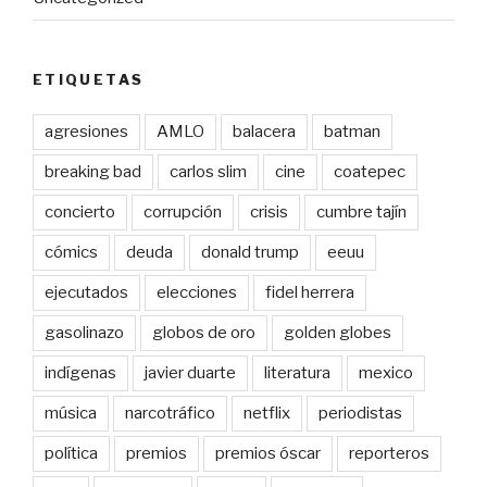
ETIQUETAS
agresiones
AMLO
balacera
batman
breaking bad
carlos slim
cine
coatepec
concierto
corrupción
crisis
cumbre tajín
cómics
deuda
donald trump
eeuu
ejecutados
elecciones
fidel herrera
gasolinazo
globos de oro
golden globes
indígenas
javier duarte
literatura
mexico
música
narcotráfico
netflix
periodistas
política
premios
premios óscar
reporteros