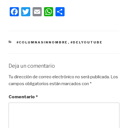
F
T
E
W
C
a
wi
m
h
o
c
tt
ail
at
m
e
er
s
p
CATEGORÍAS
#COLUMNASINNOMBRE
,
#DELYOUTUBE
b
A
ar
o
p
tir
o
p
Deja un comentario
k
Tu dirección de correo electrónico no será publicada.
Los
campos obligatorios están marcados con
*
Comentario
*