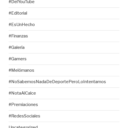
#DelYouTube
#Editorial
#EsUnHecho
#Finanzas
#Galería
#Gamers
#Melómanos
#NoSabemosNadaDeDeportePeroLoIntentamos
#NotaAlCalce
#Premiaciones
#RedesSociales
Uncategorized