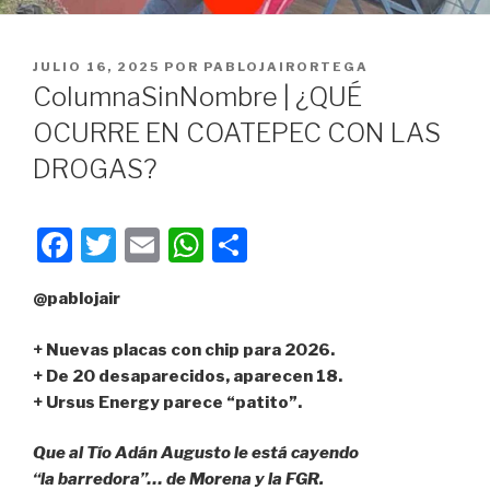
PUBLICADO
JULIO 16, 2025
POR
PABLOJAIRORTEGA
EN
ColumnaSinNombre | ¿QUÉ
OCURRE EN COATEPEC CON LAS
DROGAS?
F
T
E
W
C
a
wi
m
h
o
@pablojair
c
tt
ail
at
m
e
er
s
p
+ Nuevas placas con chip para 2026.
b
A
ar
+ De 20 desaparecidos, aparecen 18.
+ Ursus Energy parece “patito”.
o
p
tir
o
p
Que al Tío Adán Augusto le está cayendo
k
“la barredora”… de Morena y la FGR.