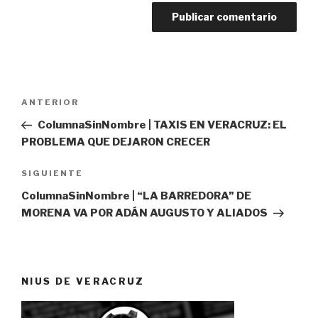
Navegación
Entrada
ANTERIOR
de
anterior:
ColumnaSinNombre | TAXIS EN VERACRUZ: EL
entradas
PROBLEMA QUE DEJARON CRECER
Siguiente
SIGUIENTE
entrada
ColumnaSinNombre | “LA BARREDORA” DE
MORENA VA POR ADÁN AUGUSTO Y ALIADOS
NIUS DE VERACRUZ