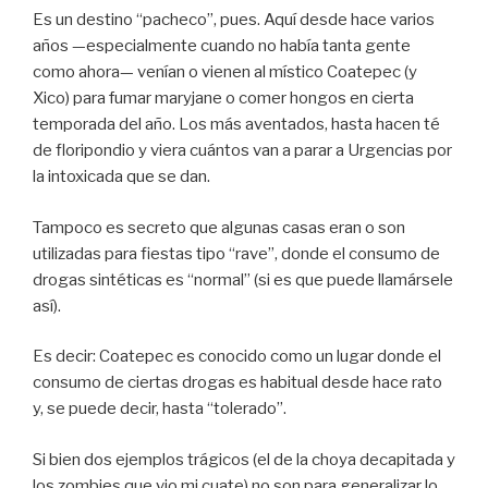
Es un destino “pacheco”, pues. Aquí desde hace varios
años —especialmente cuando no había tanta gente
como ahora— venían o vienen al místico Coatepec (y
Xico) para fumar maryjane o comer hongos en cierta
temporada del año. Los más aventados, hasta hacen té
de floripondio y viera cuántos van a parar a Urgencias por
la intoxicada que se dan.
Tampoco es secreto que algunas casas eran o son
utilizadas para fiestas tipo “rave”, donde el consumo de
drogas sintéticas es “normal” (si es que puede llamársele
así).
Es decir: Coatepec es conocido como un lugar donde el
consumo de ciertas drogas es habitual desde hace rato
y, se puede decir, hasta “tolerado”.
Si bien dos ejemplos trágicos (el de la choya decapitada y
los zombies que vio mi cuate) no son para generalizar lo