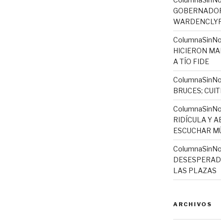
GOBERNADORA
WARDENCLYFF
ColumnaSinNo
HICIERON MA
A TÍO FIDE
ColumnaSinNo
BRUCES; CUI
ColumnaSinN
RIDÍCULA Y 
ESCUCHAR MÚ
ColumnaSinNo
DESESPERADO
LAS PLAZAS
ARCHIVOS