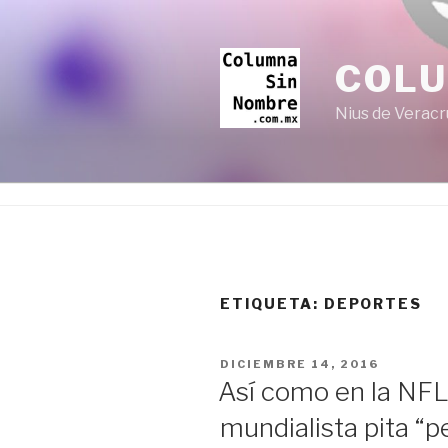
Ir
al
contenido
COL
Nius de Veracr
ETIQUETA:
DEPORTES
PUBLICADO
DICIEMBRE 14, 2016
EN
Así como en la NFL…
mundialista pita “p