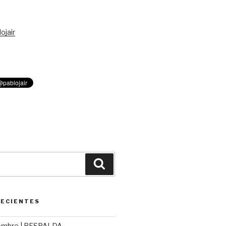
ojair
Buscar
RECIENTES
ombre | RESPALDA