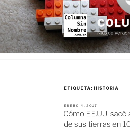
Ir
al
contenido
COL
Nius de Veracr
ETIQUETA:
HISTORIA
PUBLICADO
ENERO 4, 2017
EN
Cómo EE.UU. sacó a
de sus tierras en 