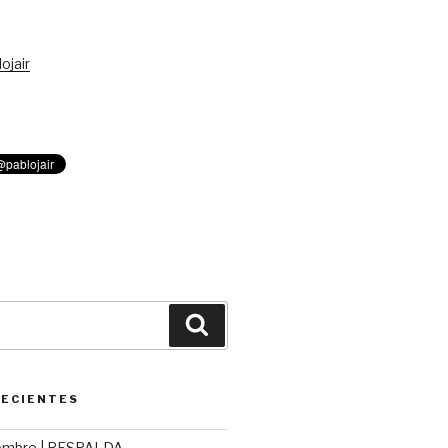
ojair
Buscar
RECIENTES
ombre | RESPALDA