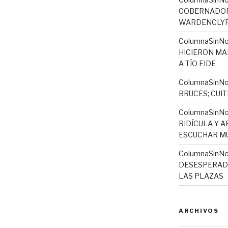
GOBERNADORA
WARDENCLYFF
ColumnaSinNo
HICIERON MA
A TÍO FIDE
ColumnaSinNo
BRUCES; CUI
ColumnaSinN
RIDÍCULA Y 
ESCUCHAR MÚ
ColumnaSinNo
DESESPERADO
LAS PLAZAS
ARCHIVOS