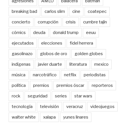
agresiones
AMLO
balacera
batman
breaking bad
carlos slim
cine
coatepec
concierto
corrupción
crisis
cumbre tajín
cómics
deuda
donald trump
eeuu
ejecutados
elecciones
fidel herrera
gasolinazo
globos de oro
golden globes
indígenas
javier duarte
literatura
mexico
música
narcotráfico
netflix
periodistas
política
premios
premios óscar
reporteros
rock
seguridad
series
star wars
tecnología
televisión
veracruz
videojuegos
walter white
xalapa
yunes linares