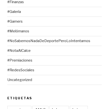
#Finanzas
#Galería
#Gamers
#Melómanos
#NoSabemosNadaDeDeportePeroLoIntentamos
#NotaAlCalce
#Premiaciones
#RedesSociales
Uncategorized
ETIQUETAS