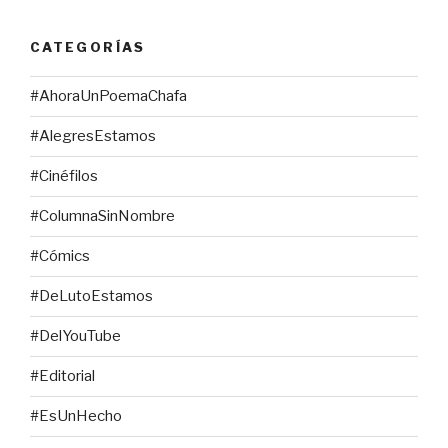
CATEGORÍAS
#AhoraUnPoemaChafa
#AlegresEstamos
#Cinéfilos
#ColumnaSinNombre
#Cómics
#DeLutoEstamos
#DelYouTube
#Editorial
#EsUnHecho