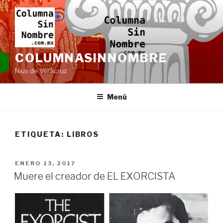
Ir
al
contenido
COLUMNASINNOMBRE
Nius de Veracruz
Menú
ETIQUETA:
LIBROS
PUBLICADO
ENERO 13, 2017
EN
Muere el creador de EL EXORCISTA