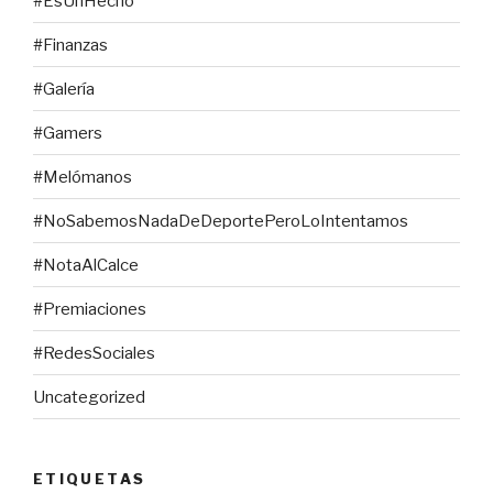
#EsUnHecho
#Finanzas
#Galería
#Gamers
#Melómanos
#NoSabemosNadaDeDeportePeroLoIntentamos
#NotaAlCalce
#Premiaciones
#RedesSociales
Uncategorized
ETIQUETAS