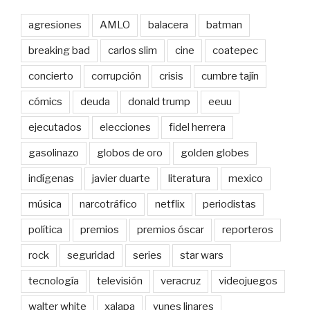
agresiones
AMLO
balacera
batman
breaking bad
carlos slim
cine
coatepec
concierto
corrupción
crisis
cumbre tajín
cómics
deuda
donald trump
eeuu
ejecutados
elecciones
fidel herrera
gasolinazo
globos de oro
golden globes
indígenas
javier duarte
literatura
mexico
música
narcotráfico
netflix
periodistas
política
premios
premios óscar
reporteros
rock
seguridad
series
star wars
tecnología
televisión
veracruz
videojuegos
walter white
xalapa
yunes linares