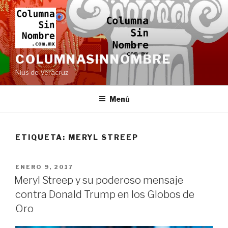
Ir
al
contenido
COLUMNASINNOMBRE
Nius de Veracruz
Menú
ETIQUETA:
MERYL STREEP
PUBLICADO
ENERO 9, 2017
EN
Meryl Streep y su poderoso mensaje
contra Donald Trump en los Globos de
Oro