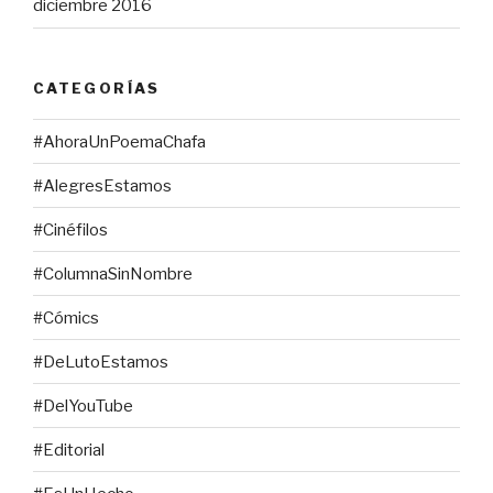
diciembre 2016
CATEGORÍAS
#AhoraUnPoemaChafa
#AlegresEstamos
#Cinéfilos
#ColumnaSinNombre
#Cómics
#DeLutoEstamos
#DelYouTube
#Editorial