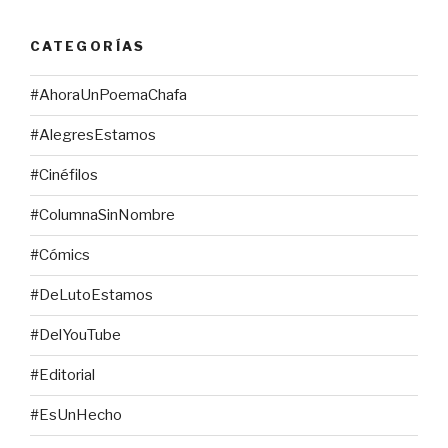
CATEGORÍAS
#AhoraUnPoemaChafa
#AlegresEstamos
#Cinéfilos
#ColumnaSinNombre
#Cómics
#DeLutoEstamos
#DelYouTube
#Editorial
#EsUnHecho