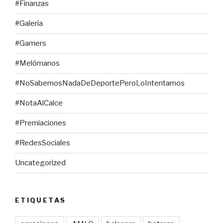
#Finanzas
#Galería
#Gamers
#Melómanos
#NoSabemosNadaDeDeportePeroLoIntentamos
#NotaAlCalce
#Premiaciones
#RedesSociales
Uncategorized
ETIQUETAS