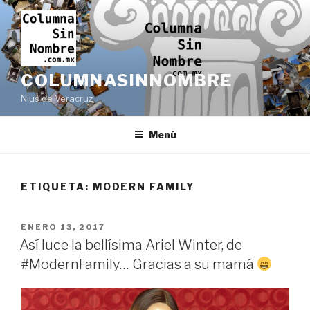
Ir
al
contenido
COLUMNASINNOMBRE
Nius de Veracruz
Menú
ETIQUETA:
MODERN FAMILY
PUBLICADO
ENERO 13, 2017
EN
Así luce la bellísima Ariel Winter, de
#ModernFamily… Gracias a su mamá