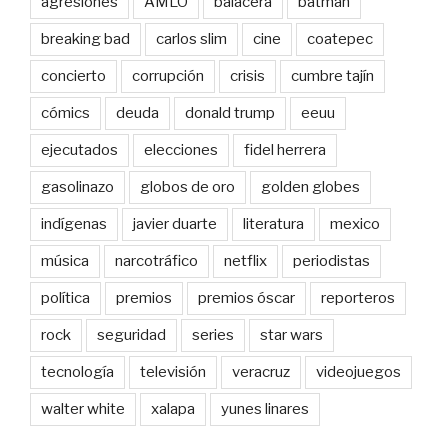
agresiones
AMLO
balacera
batman
breaking bad
carlos slim
cine
coatepec
concierto
corrupción
crisis
cumbre tajín
cómics
deuda
donald trump
eeuu
ejecutados
elecciones
fidel herrera
gasolinazo
globos de oro
golden globes
indígenas
javier duarte
literatura
mexico
música
narcotráfico
netflix
periodistas
política
premios
premios óscar
reporteros
rock
seguridad
series
star wars
tecnología
televisión
veracruz
videojuegos
walter white
xalapa
yunes linares