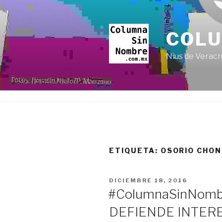
Ir
al
contenido
COL
Nius de Veracr
ETIQUETA:
OSORIO CHO
PUBLICADO
DICIEMBRE 18, 2016
EN
#ColumnaSinNomb
DEFIENDE INTER