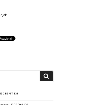
ojair
Buscar
RECIENTES
ombre | RESPALDA