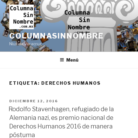
Ir
al
contenido
COLUMNASINNOMBRE
Nius de Veracruz
Menú
ETIQUETA:
DERECHOS HUMANOS
PUBLICADO
DICIEMBRE 12, 2016
EN
Rodolfo Stavenhagen, refugiado de la
Alemania nazi, es premio nacional de
Derechos Humanos 2016 de manera
póstuma