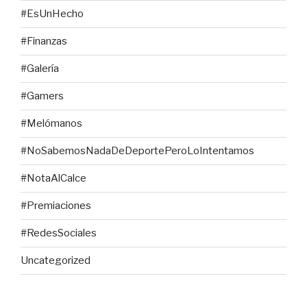
#EsUnHecho
#Finanzas
#Galería
#Gamers
#Melómanos
#NoSabemosNadaDeDeportePeroLoIntentamos
#NotaAlCalce
#Premiaciones
#RedesSociales
Uncategorized