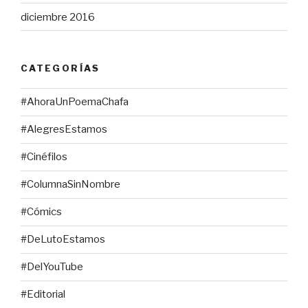
diciembre 2016
CATEGORÍAS
#AhoraUnPoemaChafa
#AlegresEstamos
#Cinéfilos
#ColumnaSinNombre
#Cómics
#DeLutoEstamos
#DelYouTube
#Editorial