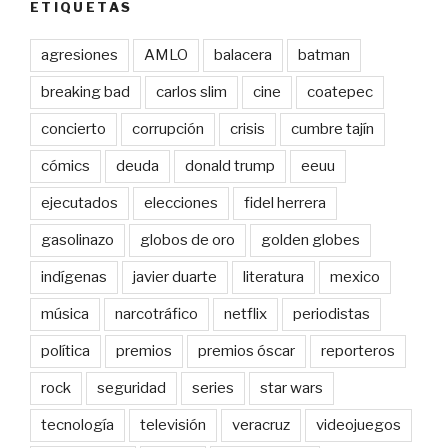
ETIQUETAS
agresiones
AMLO
balacera
batman
breaking bad
carlos slim
cine
coatepec
concierto
corrupción
crisis
cumbre tajín
cómics
deuda
donald trump
eeuu
ejecutados
elecciones
fidel herrera
gasolinazo
globos de oro
golden globes
indígenas
javier duarte
literatura
mexico
música
narcotráfico
netflix
periodistas
política
premios
premios óscar
reporteros
rock
seguridad
series
star wars
tecnología
televisión
veracruz
videojuegos