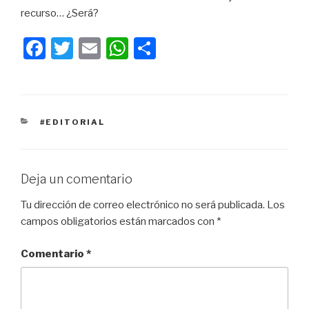
recurso… ¿Será?
F
T
E
W
C
a
wi
m
h
o
c
tt
ail
at
m
e
er
s
p
CATEGORÍAS
#EDITORIAL
b
A
ar
o
p
tir
o
p
Deja un comentario
k
Tu dirección de correo electrónico no será publicada.
Los
campos obligatorios están marcados con
*
Comentario
*