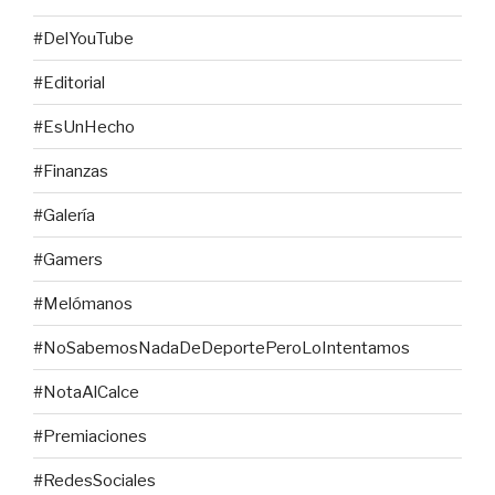
#DelYouTube
#Editorial
#EsUnHecho
#Finanzas
#Galería
#Gamers
#Melómanos
#NoSabemosNadaDeDeportePeroLoIntentamos
#NotaAlCalce
#Premiaciones
#RedesSociales