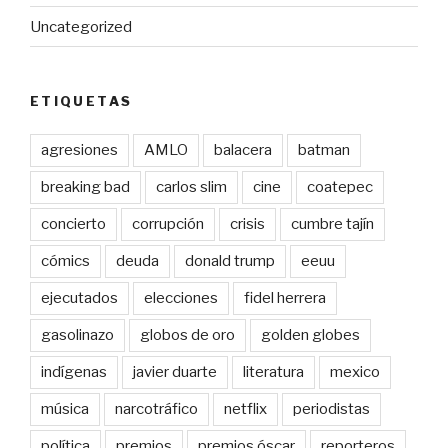
Uncategorized
ETIQUETAS
agresiones
AMLO
balacera
batman
breaking bad
carlos slim
cine
coatepec
concierto
corrupción
crisis
cumbre tajín
cómics
deuda
donald trump
eeuu
ejecutados
elecciones
fidel herrera
gasolinazo
globos de oro
golden globes
indígenas
javier duarte
literatura
mexico
música
narcotráfico
netflix
periodistas
política
premios
premios óscar
reporteros