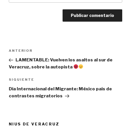
Navegación
Entrada
ANTERIOR
de
anterior:
LAMENTABLE: Vuelven los asaltos al sur de
entradas
Veracruz, sobre la autopista
Siguiente
SIGUIENTE
entrada
Día Internacional del Migrante: México país de
contrastes migratorios
NIUS DE VERACRUZ