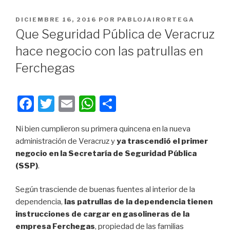
PUBLICADO
DICIEMBRE 16, 2016
POR
PABLOJAIRORTEGA
EN
Que Seguridad Pública de Veracruz
hace negocio con las patrullas en
Ferchegas
F
T
E
W
C
a
wi
m
h
o
Ni bien cumplieron su primera quincena en la nueva
c
tt
ail
at
m
administración de Veracruz y
ya trascendió el primer
e
er
s
p
negocio en la Secretaría de Seguridad Pública
b
A
ar
(SSP)
.
o
p
tir
Según trasciende de buenas fuentes al interior de la
o
p
dependencia,
las patrullas de la dependencia tienen
k
instrucciones de cargar en gasolineras de la
empresa Ferchegas
, propiedad de las familias