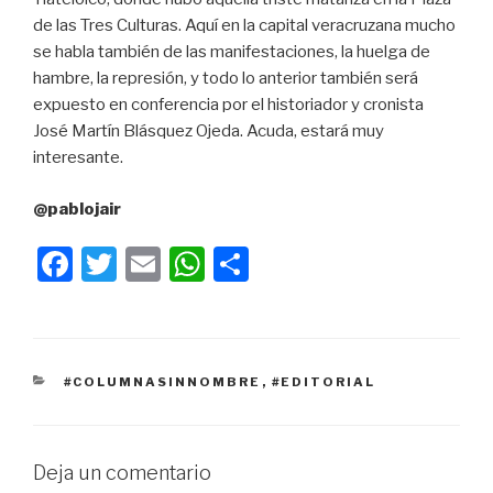
de las Tres Culturas. Aquí en la capital veracruzana mucho
se habla también de las manifestaciones, la huelga de
hambre, la represión, y todo lo anterior también será
expuesto en conferencia por el historiador y cronista
José Martín Blásquez Ojeda. Acuda, estará muy
interesante.
@pablojair
F
T
E
W
C
a
wi
m
h
o
c
tt
ail
at
m
e
er
s
p
CATEGORÍAS
#COLUMNASINNOMBRE
,
#EDITORIAL
b
A
ar
o
p
tir
o
p
Deja un comentario