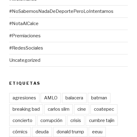
#NoSabemosNadaDeDeportePeroLoIntentamos
#NotaAlCalce
#Premiaciones
#RedesSociales
Uncategorized
ETIQUETAS
agresiones
AMLO
balacera
batman
breaking bad
carlos slim
cine
coatepec
concierto
corrupción
crisis
cumbre tajín
cómics
deuda
donald trump
eeuu