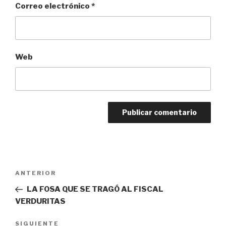
Correo electrónico
*
Web
Navegación
Entrada
ANTERIOR
de
anterior:
LA FOSA QUE SE TRAGÓ AL FISCAL
entradas
VERDURITAS
Siguiente
SIGUIENTE