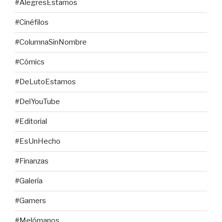
#AlegresEstamos
#Cinéfilos
#ColumnaSinNombre
#Cómics
#DeLutoEstamos
#DelYouTube
#Editorial
#EsUnHecho
#Finanzas
#Galería
#Gamers
#Melómanos