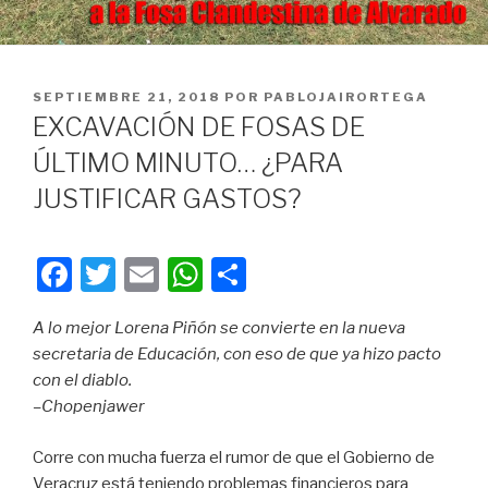
PUBLICADO
SEPTIEMBRE 21, 2018
POR
PABLOJAIRORTEGA
EN
EXCAVACIÓN DE FOSAS DE
ÚLTIMO MINUTO… ¿PARA
JUSTIFICAR GASTOS?
F
T
E
W
C
a
wi
m
h
o
A lo mejor Lorena Piñón se convierte en la nueva
c
tt
ail
at
m
secretaria de Educación, con eso de que ya hizo pacto
e
er
s
p
con el diablo.
b
A
ar
–Chopenjawer
o
p
tir
Corre con mucha fuerza el rumor de que el Gobierno de
o
p
Veracruz está teniendo problemas financieros para