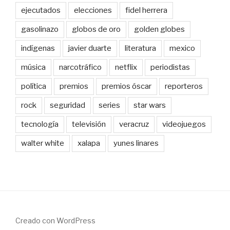
ejecutados
elecciones
fidel herrera
gasolinazo
globos de oro
golden globes
indígenas
javier duarte
literatura
mexico
música
narcotráfico
netflix
periodistas
política
premios
premios óscar
reporteros
rock
seguridad
series
star wars
tecnología
televisión
veracruz
videojuegos
walter white
xalapa
yunes linares
Creado con WordPress