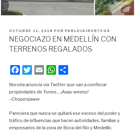
PUBLICADO
OCTUBRE 11, 2018
POR
PABLOJAIRORTEGA
EN
NEGOCIAZO EN MEDELLÍN CON
TERRENOS REGALADOS
F
T
E
W
C
a
wi
m
h
o
Noroña anuncia vía Twitter que van a confiscar
c
tt
ail
at
m
propiedades de Yunes… ¡Aaay weeey!
e
er
s
p
–Chopenjawer
b
A
ar
Pareciera que nunca se quitará ese exceso del poder y
o
p
tir
tráfico de influencias que hacen autoridades, familias y
o
p
empresarios de la zona de Boca del Río y Medellín.