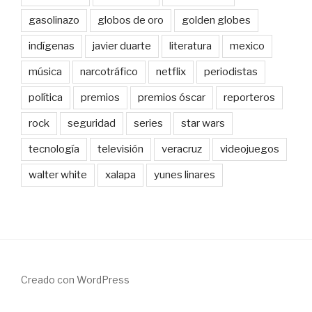
gasolinazo
globos de oro
golden globes
indígenas
javier duarte
literatura
mexico
música
narcotráfico
netflix
periodistas
política
premios
premios óscar
reporteros
rock
seguridad
series
star wars
tecnología
televisión
veracruz
videojuegos
walter white
xalapa
yunes linares
Creado con WordPress