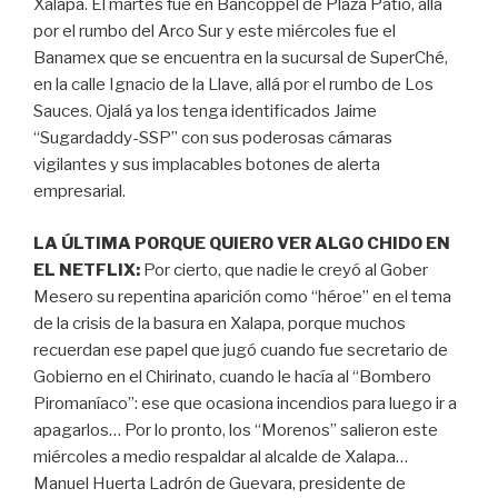
Xalapa. El martes fue en Bancoppel de Plaza Patio, allá
por el rumbo del Arco Sur y este miércoles fue el
Banamex que se encuentra en la sucursal de SuperChé,
en la calle Ignacio de la Llave, allá por el rumbo de Los
Sauces. Ojalá ya los tenga identificados Jaime
“Sugardaddy-SSP” con sus poderosas cámaras
vigilantes y sus implacables botones de alerta
empresarial.
LA ÚLTIMA PORQUE QUIERO VER ALGO CHIDO EN
EL NETFLIX:
Por cierto, que nadie le creyó al Gober
Mesero su repentina aparición como “héroe” en el tema
de la crisis de la basura en Xalapa, porque muchos
recuerdan ese papel que jugó cuando fue secretario de
Gobierno en el Chirinato, cuando le hacía al “Bombero
Piromaníaco”: ese que ocasiona incendios para luego ir a
apagarlos… Por lo pronto, los “Morenos” salieron este
miércoles a medio respaldar al alcalde de Xalapa…
Manuel Huerta Ladrón de Guevara, presidente de