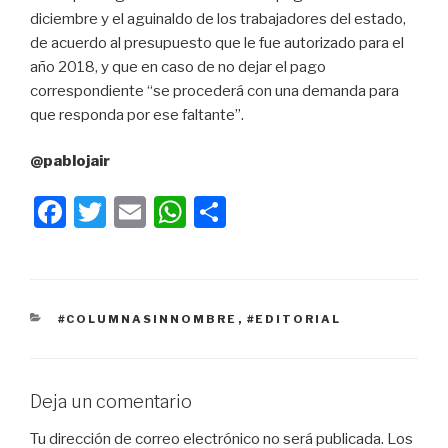
diciembre y el aguinaldo de los trabajadores del estado,
de acuerdo al presupuesto que le fue autorizado para el
año 2018, y que en caso de no dejar el pago
correspondiente “se procederá con una demanda para
que responda por ese faltante”.
@pablojair
F
T
E
W
C
a
wi
m
h
o
c
tt
ail
at
m
e
er
s
p
CATEGORÍAS
#COLUMNASINNOMBRE
,
#EDITORIAL
b
A
ar
o
p
tir
o
p
Deja un comentario
k
Tu dirección de correo electrónico no será publicada.
Los