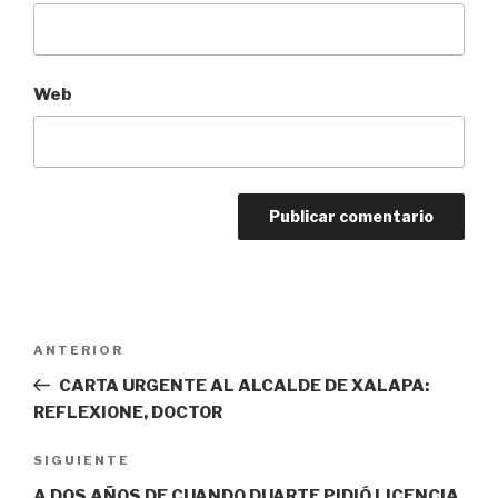
Web
Navegación
Entrada
ANTERIOR
de
anterior:
CARTA URGENTE AL ALCALDE DE XALAPA:
entradas
REFLEXIONE, DOCTOR
Siguiente
SIGUIENTE
entrada
A DOS AÑOS DE CUANDO DUARTE PIDIÓ LICENCIA