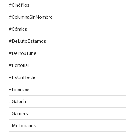
#Cinéfilos
#ColumnaSinNombre
#Cómics
#DeLutoEstamos
#DelYouTube
#Editorial
#EsUnHecho
#Finanzas
#Galería
#Gamers
#Melómanos