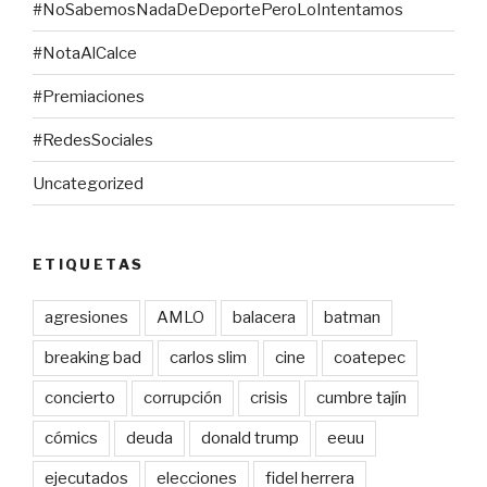
#NoSabemosNadaDeDeportePeroLoIntentamos
#NotaAlCalce
#Premiaciones
#RedesSociales
Uncategorized
ETIQUETAS
agresiones
AMLO
balacera
batman
breaking bad
carlos slim
cine
coatepec
concierto
corrupción
crisis
cumbre tajín
cómics
deuda
donald trump
eeuu
ejecutados
elecciones
fidel herrera