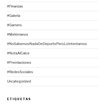
#Finanzas
#Galería
#Gamers
#Melómanos
#NoSabemosNadaDeDeportePeroLoIntentamos
#NotaAlCalce
#Premiaciones
#RedesSociales
Uncategorized
ETIQUETAS