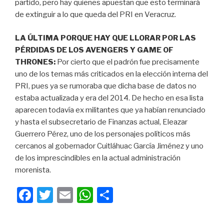
partido, pero hay quienes apuestan que esto terminará
de extinguir a lo que queda del PRI en Veracruz.
LA ÚLTIMA PORQUE HAY QUE LLORAR POR LAS
PÉRDIDAS DE LOS AVENGERS Y GAME OF
THRONES:
Por cierto que el padrón fue precisamente
uno de los temas más criticados en la elección interna del
PRI, pues ya se rumoraba que dicha base de datos no
estaba actualizada y era del 2014. De hecho en esa lista
aparecen todavía ex militantes que ya habían renunciado
y hasta el subsecretario de Finanzas actual, Eleazar
Guerrero Pérez, uno de los personajes políticos más
cercanos al gobernador Cuitláhuac García Jiménez y uno
de los imprescindibles en la actual administración
morenista.
F
T
E
W
C
a
wi
m
h
o