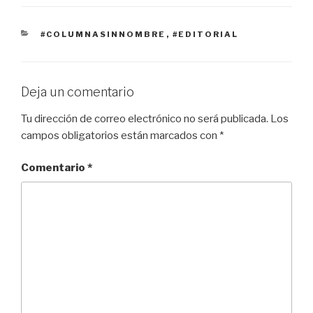
c
tt
ail
at
m
e
er
s
p
CATEGORÍAS
#COLUMNASINNOMBRE
,
#EDITORIAL
b
A
ar
o
p
tir
o
p
Deja un comentario
k
Tu dirección de correo electrónico no será publicada.
Los
campos obligatorios están marcados con
*
Comentario
*