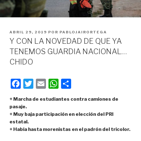
PUBLICADO
ABRIL 29, 2019
POR
PABLOJAIRORTEGA
EN
Y CON LA NOVEDAD DE QUE YA
TENEMOS GUARDIA NACIONAL…
CHIDO
F
T
E
W
C
a
wi
m
h
o
+ Marcha de estudiantes contra camiones de
c
tt
ail
at
m
pasaje.
e
er
s
p
+ Muy baja participación en elección del PRI
b
A
ar
estatal.
+ Había hasta morenistas en el padrón del tricolor.
o
p
tir