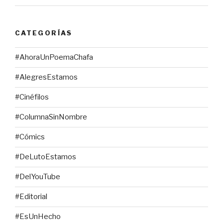
CATEGORÍAS
#AhoraUnPoemaChafa
#AlegresEstamos
#Cinéfilos
#ColumnaSinNombre
#Cómics
#DeLutoEstamos
#DelYouTube
#Editorial
#EsUnHecho