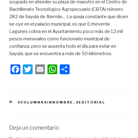
ocupado en atender su plaza de maestro en el Centro de
Bachillerato Tecnológico Agropecuario (CBTA) número
282 de Sayula de Alemán… La queja constante que dicen
se oye en el palacio municipal, es que Echeverría
Lagunes cobra en el Ayuntamiento poco más de 12 mil
pesos mensuales como funcionario municipal de
confianza, pero se ausenta todo el día para estar en
Sayula, que se encuentra a más de 50 kilómetros.
F
T
E
W
C
a
wi
m
h
o
c
tt
ail
at
m
e
er
s
p
CATEGORÍAS
#COLUMNASINNOMBRE
,
#EDITORIAL
b
A
ar
o
p
tir
o
p
Deja un comentario