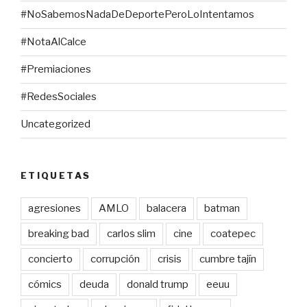
#NoSabemosNadaDeDeportePeroLoIntentamos
#NotaAlCalce
#Premiaciones
#RedesSociales
Uncategorized
ETIQUETAS
agresiones
AMLO
balacera
batman
breaking bad
carlos slim
cine
coatepec
concierto
corrupción
crisis
cumbre tajín
cómics
deuda
donald trump
eeuu