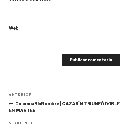
Web
Navegación
Entrada
ANTERIOR
de
anterior:
ColumnaSinNombre | CAZARÍN TRIUNFÓ DOBLE
entradas
EN MARTES
Siguiente
SIGUIENTE