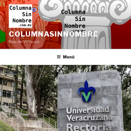
Ir
al
contenido
COLUMNASINNOMBRE
Nius de Veracruz
Menú