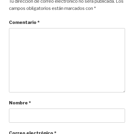
k
Tu dirección de correo electrónico no será publicada.
Los
campos obligatorios están marcados con
*
Comentario
*
Nombre
*
Correo electrónico
*