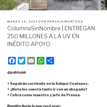
PUBLICADO
MARZO 14, 2023
POR
PABLOJAIRORTEGA
EN
ColumnaSinNombre | ENTREGAN
250 MILLONES A LA UV EN
INÉDITO APOYO
F
T
E
W
C
a
wi
m
h
o
@pablojair
c
tt
ail
at
m
e
er
s
p
+ Seguirán corriendo en la Xalapa-Coatepec.
b
A
ar
+ ¿Neta les cuesta tanto ir con un abogado?
+ Cobra como maestro y jefe de Prensa.
o
p
tir
o
p
Bendita lluvia la que cayó ayer;