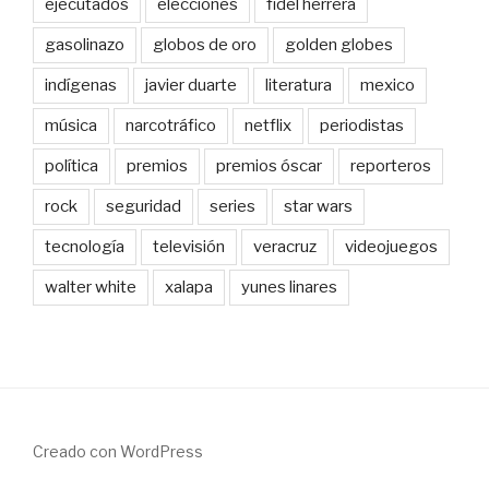
ejecutados
elecciones
fidel herrera
gasolinazo
globos de oro
golden globes
indígenas
javier duarte
literatura
mexico
música
narcotráfico
netflix
periodistas
política
premios
premios óscar
reporteros
rock
seguridad
series
star wars
tecnología
televisión
veracruz
videojuegos
walter white
xalapa
yunes linares
Creado con WordPress