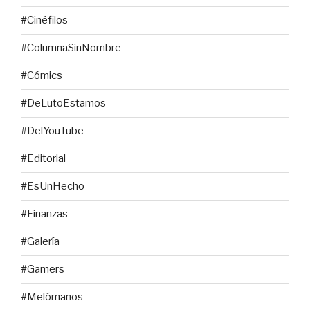
#Cinéfilos
#ColumnaSinNombre
#Cómics
#DeLutoEstamos
#DelYouTube
#Editorial
#EsUnHecho
#Finanzas
#Galería
#Gamers
#Melómanos