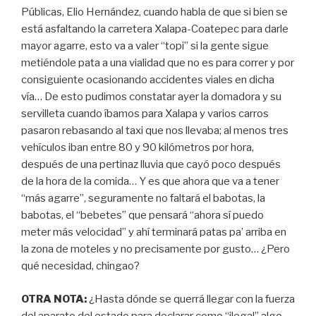
Públicas, Elio Hernández, cuando habla de que si bien se
está asfaltando la carretera Xalapa-Coatepec para darle
mayor agarre, esto va a valer “topi” si la gente sigue
metiéndole pata a una vialidad que no es para correr y por
consiguiente ocasionando accidentes viales en dicha
vía… De esto pudimos constatar ayer la domadora y su
servilleta cuando íbamos para Xalapa y varios carros
pasaron rebasando al taxi que nos llevaba; al menos tres
vehículos iban entre 80 y 90 kilómetros por hora,
después de una pertinaz lluvia que cayó poco después
de la hora de la comida… Y es que ahora que va a tener
“más agarre”, seguramente no faltará el babotas, la
babotas, el “bebetes” que pensará “ahora sí puedo
meter más velocidad” y ahí terminará patas pa’ arriba en
la zona de moteles y no precisamente por gusto… ¿Pero
qué necesidad, chingao?
OTRA NOTA:
¿Hasta dónde se querrá llegar con la fuerza
del aparato del estado para declarar como “ilegal” algo