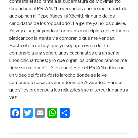
contesta el aspirante a la gubernatura de Movimiento
Ciudadano al PRIAN: “La verdad es que no me importa lo
que opinan ni Pepe Yunes, ni Xóchitl, ninguno de los
candidatos de los ‘opositodo’. La gente ya no los quiere.
Yo voy a seguir yendo a todos los municipios del estado a
platicar con la gente y a comprar lo que me vendan.
Hasta el día de hoy, que yo sepa, no es un delito
comprarle a una señora unos cacahuates o a un señor
unos chicharrones; y lo que digan los políticos rancios me
tiene sin cuidado”… Y es que desde el PRIAN criticaron
un video del fosfo-fosfo jarocho donde se le ve
comprando cosas a vendedores de Alvarado… Parece
que sí les preocupa a los rojiazules irse al tercer lugar otra
vez.
F
T
E
W
C
a
wi
m
h
o
c
tt
ail
at
m