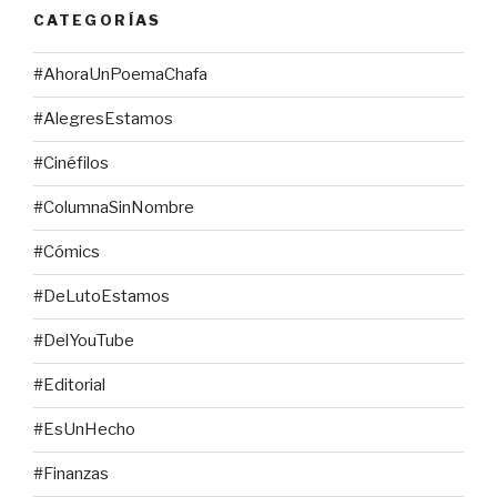
CATEGORÍAS
#AhoraUnPoemaChafa
#AlegresEstamos
#Cinéfilos
#ColumnaSinNombre
#Cómics
#DeLutoEstamos
#DelYouTube
#Editorial
#EsUnHecho
#Finanzas