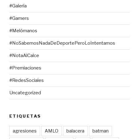
#Galería
#Gamers
#Melómanos
#NoSabemosNadaDeDeportePeroLoIntentamos
#NotaAlCalce
#Premiaciones
#RedesSociales
Uncategorized
ETIQUETAS
agresiones
AMLO
balacera
batman