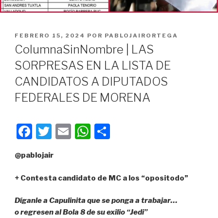
PUBLICADO
FEBRERO 15, 2024
POR
PABLOJAIRORTEGA
EN
ColumnaSinNombre | LAS
SORPRESAS EN LA LISTA DE
CANDIDATOS A DIPUTADOS
FEDERALES DE MORENA
F
T
E
W
C
a
wi
m
h
o
@pablojair
c
tt
ail
at
m
e
er
s
p
+ Contesta candidato de MC a los “opositodo”
b
A
ar
Díganle a Capulinita que se ponga a trabajar…
o
p
tir
o regresen al Bola 8 de su exilio “Jedi”