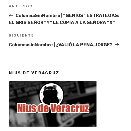
Navegación
Entrada
ANTERIOR
de
anterior:
ColumnaSinNombre | “GENIOS” ESTRATEGAS:
entradas
EL GRIS SEÑOR “Y” LE COPIA A LA SEÑORA “X”
Siguiente
SIGUIENTE
entrada
ColumnasinNombre | ¿VALIÓ LA PENA, JORGE?
NIUS DE VERACRUZ