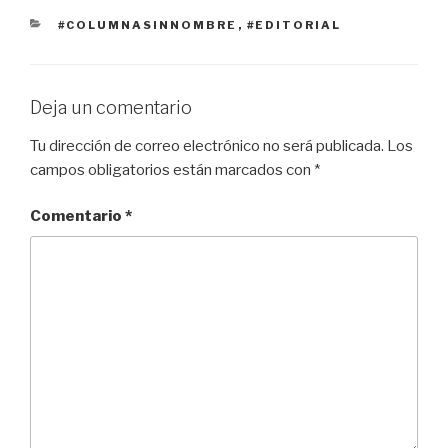
e
er
s
p
CATEGORÍAS
#COLUMNASINNOMBRE
,
#EDITORIAL
b
A
ar
o
p
tir
o
p
Deja un comentario
k
Tu dirección de correo electrónico no será publicada.
Los
campos obligatorios están marcados con
*
Comentario
*