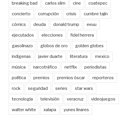
breaking bad
carlos slim
cine
coatepec
concierto
corrupción
crisis
cumbre tajín
cómics
deuda
donald trump
eeuu
ejecutados
elecciones
fidel herrera
gasolinazo
globos de oro
golden globes
indígenas
javier duarte
literatura
mexico
música
narcotráfico
netflix
periodistas
política
premios
premios óscar
reporteros
rock
seguridad
series
star wars
tecnología
televisión
veracruz
videojuegos
walter white
xalapa
yunes linares