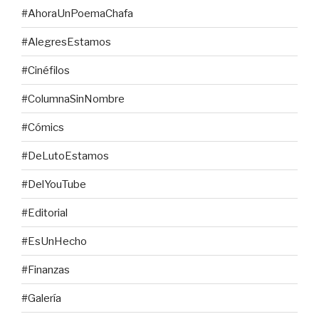
#AhoraUnPoemaChafa
#AlegresEstamos
#Cinéfilos
#ColumnaSinNombre
#Cómics
#DeLutoEstamos
#DelYouTube
#Editorial
#EsUnHecho
#Finanzas
#Galería