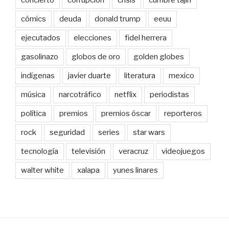
cómics
deuda
donald trump
eeuu
ejecutados
elecciones
fidel herrera
gasolinazo
globos de oro
golden globes
indígenas
javier duarte
literatura
mexico
música
narcotráfico
netflix
periodistas
política
premios
premios óscar
reporteros
rock
seguridad
series
star wars
tecnología
televisión
veracruz
videojuegos
walter white
xalapa
yunes linares