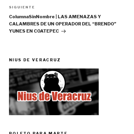
Siguiente
SIGUIENTE
entrada
ColumnaSinNombre | LAS AMENAZAS Y
CALAMBRES DE UN OPERADOR DEL “BRENDO”
YUNES EN COATEPEC
NIUS DE VERACRUZ
BOLETO PARA MARTE