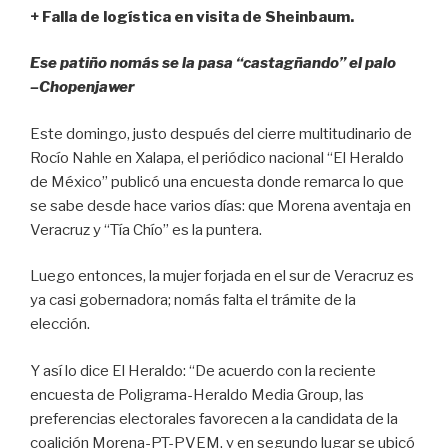
b
A
ar
+ Falla de logística en visita de Sheinbaum.
o
p
tir
o
p
Ese patiño nomás se la pasa “castagñando” el palo
k
–Chopenjawer
Este domingo, justo después del cierre multitudinario de
Rocío Nahle en Xalapa, el periódico nacional “El Heraldo
de México” publicó una encuesta donde remarca lo que
se sabe desde hace varios días: que Morena aventaja en
Veracruz y “Tía Chío” es la puntera.
Luego entonces, la mujer forjada en el sur de Veracruz es
ya casi gobernadora; nomás falta el trámite de la
elección.
Y así lo dice El Heraldo: “De acuerdo con la reciente
encuesta de Poligrama-Heraldo Media Group, las
preferencias electorales favorecen a la candidata de la
coalición Morena-PT-PVEM, y en segundo lugar se ubicó