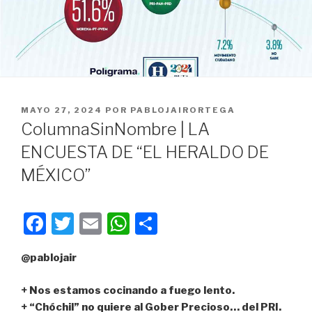
PUBLICADO
MAYO 27, 2024
POR
PABLOJAIRORTEGA
EN
ColumnaSinNombre | LA
ENCUESTA DE “EL HERALDO DE
MÉXICO”
F
T
E
W
C
a
wi
m
h
o
@pablojair
c
tt
ail
at
m
e
er
s
p
+ Nos estamos cocinando a fuego lento.
+ “Chóchil” no quiere al Gober Precioso… del PRI.