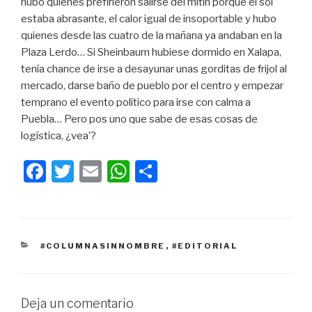
hubo quienes prefirieron salirse del mitin porque el sol
estaba abrasante, el calor igual de insoportable y hubo
quienes desde las cuatro de la mañana ya andaban en la
Plaza Lerdo… Si Sheinbaum hubiese dormido en Xalapa,
tenía chance de irse a desayunar unas gorditas de frijol al
mercado, darse baño de pueblo por el centro y empezar
temprano el evento político para irse con calma a
Puebla… Pero pos uno que sabe de esas cosas de
logística, ¿vea’?
F
T
E
W
C
a
wi
m
h
o
c
tt
ail
at
m
e
er
s
p
CATEGORÍAS
#COLUMNASINNOMBRE
,
#EDITORIAL
b
A
ar
o
p
tir
o
p
Deja un comentario