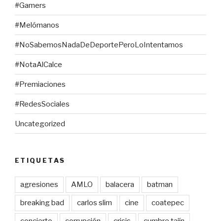
#Gamers
#Melómanos
#NoSabemosNadaDeDeportePeroLoIntentamos
#NotaAlCalce
#Premiaciones
#RedesSociales
Uncategorized
ETIQUETAS
agresiones
AMLO
balacera
batman
breaking bad
carlos slim
cine
coatepec
concierto
corrupción
crisis
cumbre tajín