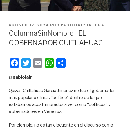
PUBLICADO
AGOSTO 17, 2024
POR
PABLOJAIRORTEGA
EN
ColumnaSinNombre | EL
GOBERNADOR CUITLÁHUAC
F
T
E
W
C
a
wi
m
h
o
@pablojair
c
tt
ail
at
m
e
er
s
p
Quizás Cuitláhuac García Jiménez no fue el gobernador
b
A
ar
más popular o el más “político” dentro de lo que
estábamos acostumbrados a ver como “políticos” y
o
p
tir
gobernadores en Veracruz.
o
p
k
Por ejemplo, no es tan elocuente en el discurso como