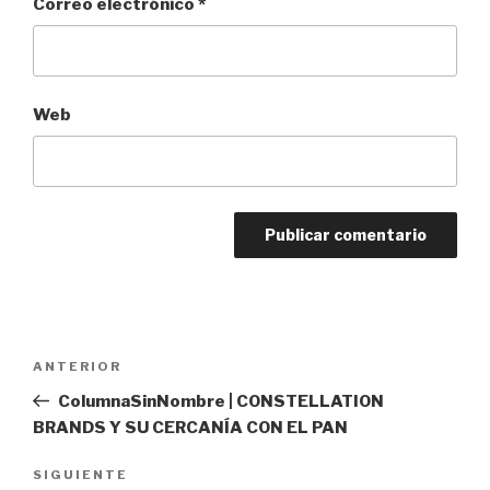
Correo electrónico
*
Web
Navegación
Entrada
ANTERIOR
de
anterior:
ColumnaSinNombre | CONSTELLATION
entradas
BRANDS Y SU CERCANÍA CON EL PAN
Siguiente
SIGUIENTE