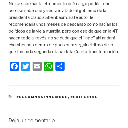
No se sabe hasta el momento qué cargo podría tener,
pero se sabe que ya está invitado al gobierno de la
presidenta Claudia Sheinbaum. Este autor le
recomendaría unos meses de descanso como hacían los
políticos de la vieja guardia, pero con eso de que en la 4T
hacen todo al revés, no se duda que el “inge” ahí andará
chambeando dentro de poco para seguir el ritmo de lo
que llaman la segunda etapa de la Cuarta Transformación.
F
T
E
W
C
a
wi
m
h
o
c
tt
ail
at
m
e
er
s
p
CATEGORÍAS
#COLUMNASINNOMBRE
,
#EDITORIAL
b
A
ar
o
p
tir
o
p
Deja un comentario