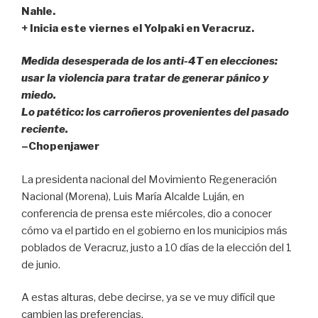
Nahle.
o
p
tir
+ Inicia este viernes el Yolpaki en Veracruz.
o
p
k
Medida desesperada de los anti-4T en elecciones:
usar la violencia para tratar de generar pánico y
miedo.
Lo patético: los carroñeros provenientes del pasado
reciente.
–Chopenjawer
La presidenta nacional del Movimiento Regeneración
Nacional (Morena), Luis María Alcalde Luján, en
conferencia de prensa este miércoles, dio a conocer
cómo va el partido en el gobierno en los municipios más
poblados de Veracruz, justo a 10 días de la elección del 1
de junio.
A estas alturas, debe decirse, ya se ve muy difícil que
cambien las preferencias.