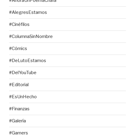
#AhoraUnPoemaChafa
#AlegresEstamos
#Cinéfilos
#ColumnaSinNombre
#Cómics
#DeLutoEstamos
#DelYouTube
#Editorial
#EsUnHecho
#Finanzas
#Galería
#Gamers