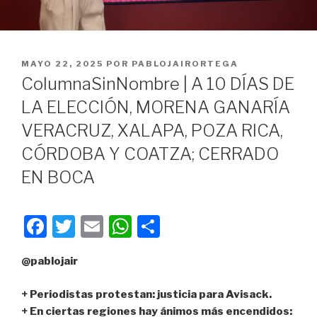
PUBLICADO
MAYO 22, 2025
POR
PABLOJAIRORTEGA
EN
ColumnaSinNombre | A 10 DÍAS DE
LA ELECCIÓN, MORENA GANARÍA
VERACRUZ, XALAPA, POZA RICA,
CÓRDOBA Y COATZA; CERRADO
EN BOCA
F
T
E
W
C
a
wi
m
h
o
@pablojair
c
tt
ail
at
m
e
er
s
p
+ Periodistas protestan: justicia para Avisack.
b
A
ar
+ En ciertas regiones hay ánimos más encendidos: