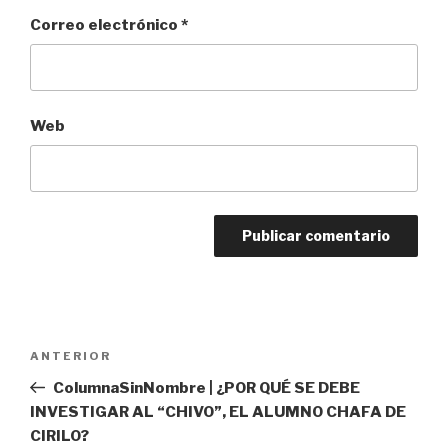
Correo electrónico
*
Web
Navegación
Entrada
ANTERIOR
de
anterior:
ColumnaSinNombre | ¿POR QUÉ SE DEBE
entradas
INVESTIGAR AL “CHIVO”, EL ALUMNO CHAFA DE
CIRILO?