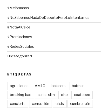
#Melómanos
#NoSabemosNadaDeDeportePeroLoIntentamos
#NotaAlCalce
#Premiaciones
#RedesSociales
Uncategorized
ETIQUETAS
agresiones
AMLO
balacera
batman
breaking bad
carlos slim
cine
coatepec
concierto
corrupción
crisis
cumbre tajín