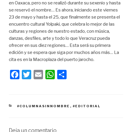
en Oaxaca, pero no se realizó durante su sexenio y hasta
se reservó el nombre… Es ahora, iniciando este viernes
23 de mayo y hasta el 25, que finalmente se presenta el
encuentro cultural Yolpaki, que celebra lo mejor de las
culturas y regiones de nuestro estado, con música,
danzas, desfiles, arte y todo lo que Veracruz pueda
ofrecer en sus diez regiones… Esta será su primera
edición y se espera que siga por muchos años más… La
cita es en la Macroplaza del puerto jarocho.
F
T
E
W
C
a
wi
m
h
o
c
tt
ail
at
m
e
er
s
p
CATEGORÍAS
#COLUMNASINNOMBRE
,
#EDITORIAL
b
A
ar
o
p
tir
o
p
Deja un comentario