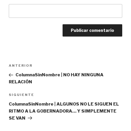
Navegación
Entrada
ANTERIOR
de
anterior:
ColumnaSinNombre | NO HAY NINGUNA
entradas
RELACIÓN
Siguiente
SIGUIENTE
entrada
ColumnaSinNombre | ALGUNOS NO LE SIGUEN EL
RITMO A LA GOBERNADORA… Y SIMPLEMENTE
SE VAN