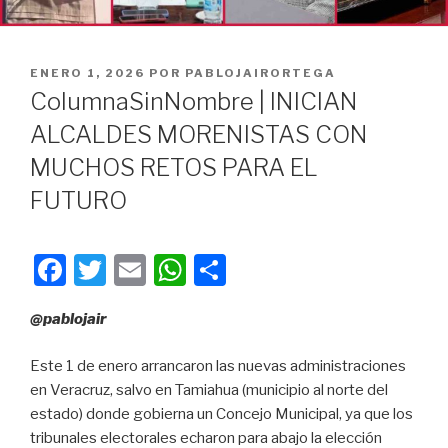
PUBLICADO
ENERO 1, 2026
POR
PABLOJAIRORTEGA
EN
ColumnaSinNombre | INICIAN
ALCALDES MORENISTAS CON
MUCHOS RETOS PARA EL
FUTURO
F
T
E
W
C
a
wi
m
h
o
@pablojair
c
tt
ail
at
m
e
er
s
p
Este 1 de enero arrancaron las nuevas administraciones
b
A
ar
en Veracruz, salvo en Tamiahua (municipio al norte del
estado) donde gobierna un Concejo Municipal, ya que los
o
p
tir
tribunales electorales echaron para abajo la elección