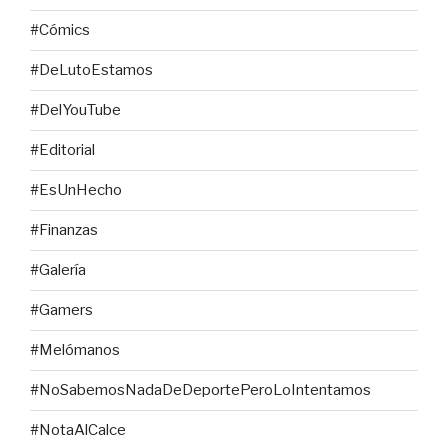
#Cómics
#DeLutoEstamos
#DelYouTube
#Editorial
#EsUnHecho
#Finanzas
#Galería
#Gamers
#Melómanos
#NoSabemosNadaDeDeportePeroLoIntentamos
#NotaAlCalce