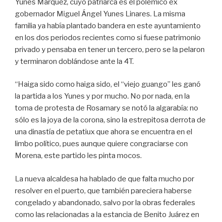
Yunes Márquez, cuyo patriarca es el polémico ex
gobernador Miguel Ángel Yunes Linares. La misma
familia ya había plantado bandera en este ayuntamiento
en los dos periodos recientes como si fuese patrimonio
privado y pensaba en tener un tercero, pero se la pelaron
y terminaron doblándose ante la 4T.
“Haiga sido como haiga sido, el “viejo guango” les ganó
la partida a los Yunes y por mucho. No por nada, en la
toma de protesta de Rosamary se notó la algarabía: no
sólo es la joya de la corona, sino la estrepitosa derrota de
una dinastía de petatiux que ahora se encuentra en el
limbo político, pues aunque quiere congraciarse con
Morena, este partido les pinta mocos.
La nueva alcaldesa ha hablado de que falta mucho por
resolver en el puerto, que también pareciera haberse
congelado y abandonado, salvo por la obras federales
como las relacionadas a la estancia de Benito Juárez en