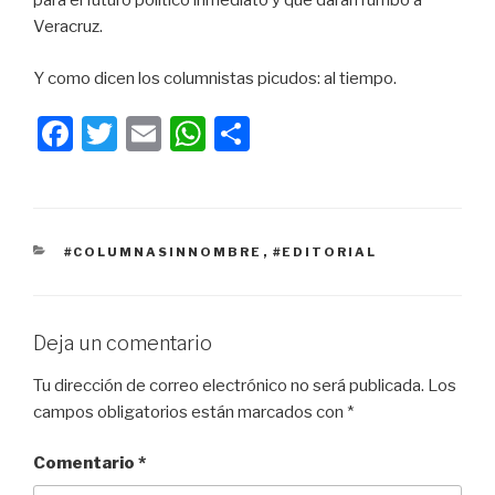
para el futuro político inmediato y que darán rumbo a
Veracruz.
Y como dicen los columnistas picudos: al tiempo.
F
T
E
W
C
a
wi
m
h
o
c
tt
ail
at
m
e
er
s
p
CATEGORÍAS
#COLUMNASINNOMBRE
,
#EDITORIAL
b
A
ar
o
p
tir
o
p
Deja un comentario
k
Tu dirección de correo electrónico no será publicada.
Los
campos obligatorios están marcados con
*
Comentario
*