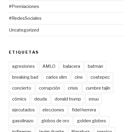
#Premiaciones
#RedesSociales
Uncategorized
ETIQUETAS
agresiones
AMLO
balacera
batman
breaking bad
carlos slim
cine
coatepec
concierto
corrupción
crisis
cumbre tajín
cómics
deuda
donald trump
eeuu
ejecutados
elecciones
fidel herrera
gasolinazo
globos de oro
golden globes
indígenas
javier duarte
literatura
mexico