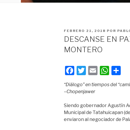
PUBLICADO
FEBRERO 21, 2018
POR
PABL
EN
DESCANSE EN PA
MONTERO
F
T
E
W
C
a
wi
m
h
o
“Diálogo” en tiempos del “cambio
c
tt
ail
at
m
–Chopenjawer
e
er
s
p
b
A
ar
Siendo gobernador Agustín Ac
Municipal de Tatahuicapan (de
o
p
tir
enviaron al negociador de Palac
o
p