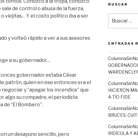
os tontos. Conozco a la tropa, conozco
BUSCAR
 sale de control o abusa de la fuerza,
o viejitas… Y el costo político iba a ser
Buscar
por:
do y volteó rápido a ver a sus asesores
ENTRADAS 
ColumnaSinN
tege a su gobernador…
GOBERNADORA
WARDENCLYFF
ntonces gobernador estaba César
e patrón, quien en ese entonces era el
ColumnaSinNo
negociar y “apagar los incendios” que
HICIERON MA
Por algo su compadre, el periodista
A TÍO FIDE
ba de “El Bombero”.
ColumnaSinNo
BRUCES; CUI
ColumnaSinN
RIDÍCULA Y 
con un desayuno sencillo, pero