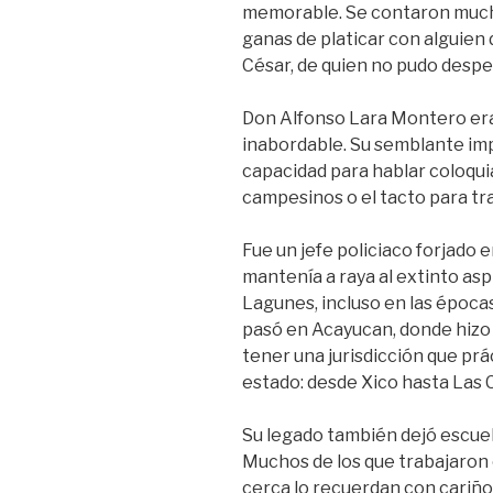
memorable. Se contaron mucha
ganas de platicar con alguien
César, de quien no pudo despe
Don Alfonso Lara Montero era
inabordable. Su semblante im
capacidad para hablar coloqu
campesinos o el tacto para tra
Fue un jefe policiaco forjado e
mantenía a raya al extinto asp
Lagunes, incluso en las época
pasó en Acayucan, donde hizo 
tener una jurisdicción que pr
estado: desde Xico hasta Las
Su legado también dejó escuel
Muchos de los que trabajaron 
cerca lo recuerdan con cariño