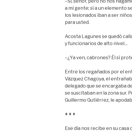
–Sí, señor, pero no nos hagam
a mi gente; si a un elemento se
los lesionados iban a ser niños 
para usted.
Acosta Lagunes se quedó calla
y funcionarios de alto nivel…
–¿Ya ven, cabrones? Él sí pro
Entre los regañados por el e
Vázquez Chagoya, el entrañabl
delegado que se encargaba de 
se suscitaban en la zona sur. 
Guillermo Gutiérrez, le apoda
+ + +
Ese día nos recibe en su casa 