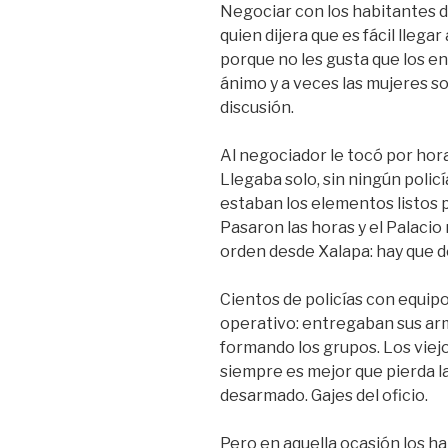
k
Negociar con los habitantes de
quien dijera que es fácil llega
porque no les gusta que los en
ánimo y a veces las mujeres s
discusión.
Al negociador le tocó por hora
Llegaba solo, sin ningún polic
estaban los elementos listos 
Pasaron las horas y el Palacio
orden desde Xalapa: hay que d
Cientos de policías con equip
operativo: entregaban sus arm
formando los grupos. Los viej
siempre es mejor que pierda la 
desarmado. Gajes del oficio.
Pero en aquella ocasión los h