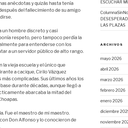
ESCUCHAR MÚ
s anécdotas y quizás hasta tenía
 después del fallecimiento de su amigo
ColumnaSinNo
dirse.
DESESPERADO
LAS PLAZAS
 un hombre discreto y casi
ponía respeto, pero tampoco perdía la
ialmente para entenderse con los
ARCHIVOS
tar a un servidor público de alto rango.
mayo 2026
n la vieja escuela y el único que
abril 2026
irante a cacique, Cirilo Vázquez
s más complicadas. Sus últimos años los
marzo 2026
base durante décadas, aunque llegó a
febrero 2026
ácticamente abarcaba la mitad del
 Choapas.
enero 2026
diciembre 202
a. Fue el maestro de mi maestro.
con Don Alfonso y lo conocieron de
noviembre 20
.