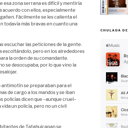
 esa zona serrana es difícil y mentiría
r a acuerdo con ellos, especialmente
gañen. Fácilmente se les calienta el
on todavía más bravas en cuanto una
CHULADA DE
s escuchar las peticiones de la gente.
ía escoltándolo, pero en los alrededores
para la orden de su comandante.
 no se desocupaba, por lo que vino la
esalojar.
o antimotín se preparaban para el
as de cargo a los mandos y se iban
os policías dicen que –aunque cruel–
vida un policía, pero no un civil
abitantes de Tatahuicapan se