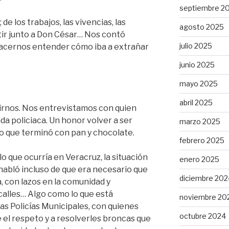
septiembre 2
de los trabajos, las vivencias, las
agosto 2025
tir junto a Don César… Nos contó
julio 2025
 hacernos entender cómo iba a extrañar
junio 2025
mayo 2025
abril 2025
irnos. Nos entrevistamos con quien
da policiaca. Un honor volver a ser
marzo 2025
no que terminó con pan y chocolate.
febrero 2025
 que ocurría en Veracruz, la situación
enero 2025
; habló incluso de que era necesario que
diciembre 202
a, con lazos en la comunidad y
calles… Algo como lo que está
noviembre 20
as Policías Municipales, con quienes
octubre 2024
 el respeto y a resolverles broncas que