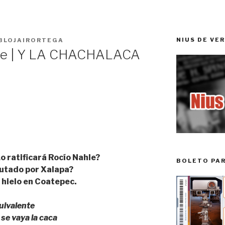
NIUS DE VE
BLOJAIRORTEGA
e | Y LA CHACHALACA
 ratificará Rocío Nahle?
BOLETO PA
putado por Xalapa?
e hielo en Coatepec.
quivalente
 se vaya la caca