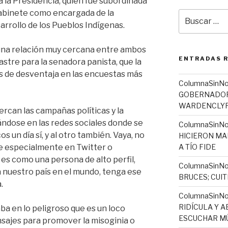
 la Presidencia, quien fue subordinada
gabinete como encargada de la
Buscar
arrollo de los Pueblos Indígenas.
por:
una relación muy cercana entre ambos
ENTRADAS 
 lastre para la senadora panista, que la
s de desventaja en las encuestas más
ColumnaSinN
GOBERNADORA
WARDENCLYFF
ercan las campañas políticas y la
ándose en las redes sociales donde se
ColumnaSinNo
os un día sí, y al otro también. Vaya, no
HICIERON MA
ee especialmente en Twitter o
A TÍO FIDE
es como una persona de alto perfil,
ColumnaSinNo
 nuestro país en el mundo, tenga ese
BRUCES; CUI
.
ColumnaSinN
RIDÍCULA Y 
ba en lo peligroso que es un loco
ESCUCHAR MÚ
sajes para promover la misoginia o