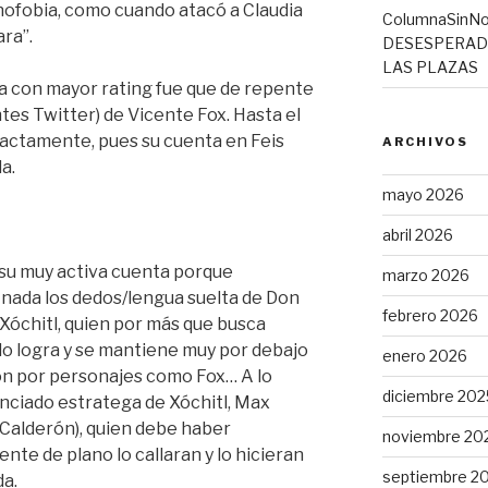
enofobia, como cuando atacó a Claudia
ColumnaSinNo
ra”.
DESESPERADO
LAS PLAZAS
ta con mayor rating fue que de repente
tes Twitter) de Vicente Fox. Hasta el
xactamente, pues su cuenta en Feis
ARCHIVOS
a.
mayo 2026
abril 2026
r su muy activa cuenta porque
marzo 2026
nada los dedos/lengua suelta de Don
febrero 2026
Xóchitl, quien por más que busca
 lo logra y se mantiene muy por debajo
enero 2026
ón por personajes como Fox… A lo
diciembre 202
unciado estratega de Xóchitl, Max
 Calderón), quien debe haber
noviembre 20
te de plano lo callaran y lo hicieran
septiembre 2
a.