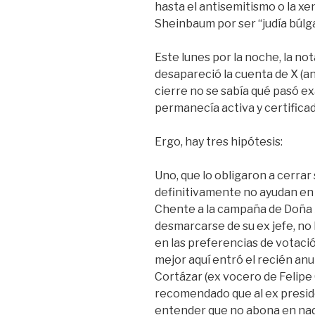
hasta el antisemitismo o la x
Sheinbaum por ser “judía búlga
Este lunes por la noche, la no
desapareció la cuenta de X (an
cierre no se sabía qué pasó e
permanecía activa y certificad
Ergo, hay tres hipótesis:
Uno, que lo obligaron a cerra
definitivamente no ayudan en 
Chente a la campaña de Doña 
desmarcarse de su ex jefe, no
en las preferencias de votaci
mejor aquí entró el recién an
Cortázar (ex vocero de Felipe
recomendado que al ex presiden
entender que no abona en nad