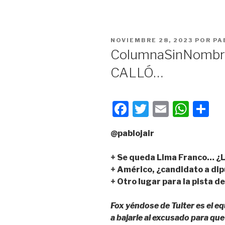
PUBLICADO
NOVIEMBRE 28, 2023
POR
PA
EN
ColumnaSinNombr
CALLÓ…
F
T
E
W
C
a
wi
m
h
o
@pablojair
c
tt
ail
at
m
e
er
s
p
+ Se queda Lima Franco… ¿Lo
b
A
ar
+ Américo, ¿candidato a di
+ Otro lugar para la pista d
o
p
tir
o
p
Fox yéndose de Tuiter es el e
k
a bajarle al excusado para que