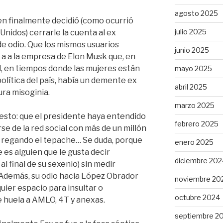
agosto 2025
ien finalmente decidió (como ocurrió
julio 2025
nidos) cerrarle la cuenta al ex
e odio. Que los mismos usuarios
junio 2025
 a a la empresa de Elon Musk que, en
, en tiempos donde las mujeres están
mayo 2025
política del país, había un demente ex
abril 2025
ra misoginia.
marzo 2025
esto: que el presidente haya entendido
febrero 2025
irse de la red social con más de un millón
r regando el tepache… Se duda, porque
enero 2025
e es alguien que le gusta decir
diciembre 202
al final de su sexenio) sin medir
 Además, su odio hacia López Obrador
noviembre 20
uier espacio para insultar o
octubre 2024
e huela a AMLO, 4T y anexas.
septiembre 2