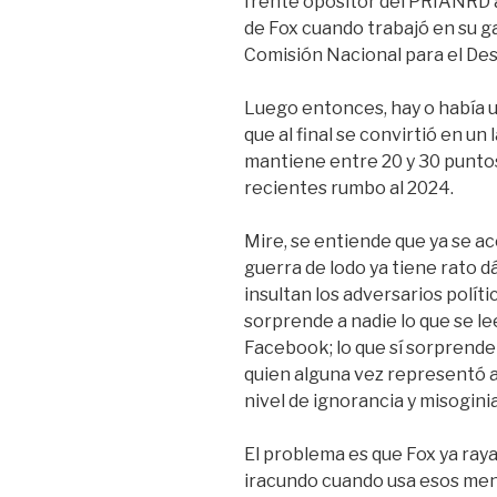
frente opositor del PRIANRD a
de Fox cuando trabajó en su 
Comisión Nacional para el Des
Luego entonces, hay o había 
que al final se convirtió en un
mantiene entre 20 y 30 punto
recientes rumbo al 2024.
Mire, se entiende que ya se ac
guerra de lodo ya tiene rato d
insultan los adversarios polític
sorprende a nadie lo que se l
Facebook; lo que sí sorprende 
quien alguna vez representó a
nivel de ignorancia y misoginia
El problema es que Fox ya raya
iracundo cuando usa esos men