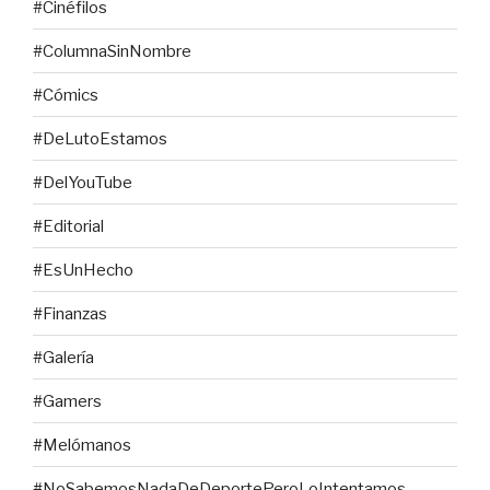
#Cinéfilos
#ColumnaSinNombre
#Cómics
#DeLutoEstamos
#DelYouTube
#Editorial
#EsUnHecho
#Finanzas
#Galería
#Gamers
#Melómanos
#NoSabemosNadaDeDeportePeroLoIntentamos