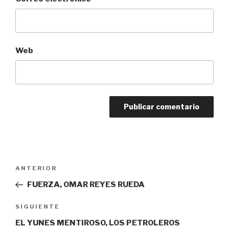
Web
Navegación
Entrada
ANTERIOR
de
anterior:
FUERZA, OMAR REYES RUEDA
entradas
Siguiente
SIGUIENTE
entrada
EL YUNES MENTIROSO, LOS PETROLEROS