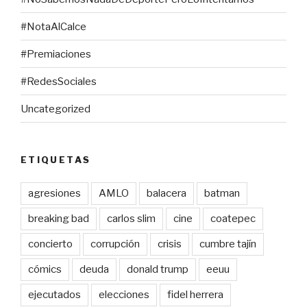
#NotaAlCalce
#Premiaciones
#RedesSociales
Uncategorized
ETIQUETAS
agresiones
AMLO
balacera
batman
breaking bad
carlos slim
cine
coatepec
concierto
corrupción
crisis
cumbre tajín
cómics
deuda
donald trump
eeuu
ejecutados
elecciones
fidel herrera