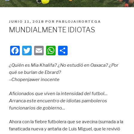
PUBLICADO
JUNIO 11, 2018
POR
PABLOJAIRORTEGA
EN
MUNDIALMENTE IDIOTAS
F
T
E
W
C
a
wi
m
h
o
¿Quién es Mia Khalifa? ¿No estudió en Oaxaca? ¿Por
c
tt
ail
at
m
qué se burlan de Ebrard?
e
er
s
p
–Chopenjawer inocente
b
A
ar
Aficionados que viven la intensidad del futbol…
o
p
tir
Arranca este encuentro de idiotas pamboleros
o
p
funcionarios de gobierno…
k
Ahora con la fiebre futbolera que se avecina (sumada a la
fanaticada nueva y antaña de Luis Miguel, que le revivió