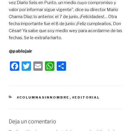
vez Diario Seis en Punto, un medio cuyo compromiso y
valor por informar sigue vigente”, dice su director Mario
Chama Díaz; lo anterior, el 7 de junio, ¡Felicidades!… Otra
fecha importante fue el 8 de junio: ¡Feliz cumpleaños, Don
César! Ya sabe que soy medio wey para acordarme de las
fechas. Se le extraña harto.
@pablojair
F
T
E
W
C
a
wi
m
h
o
c
tt
ail
at
m
e
er
s
p
CATEGORÍAS
#COLUMNASINNOMBRE
,
#EDITORIAL
b
A
ar
o
p
tir
o
p
Deja un comentario